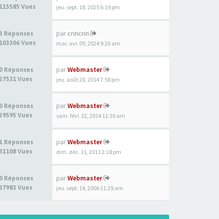
115585 Vues
jeu. sept. 18, 2025 6:19 pm
par
crincrin
3 Réponses
103306 Vues
mar. avr. 09, 2024 9:26 am
par
Webmaster
0 Réponses
27531 Vues
jeu. août 28, 2014 7:58 pm
par
Webmaster
0 Réponses
29595 Vues
sam. févr. 22, 2014 11:30 am
par
Webmaster
1 Réponses
31108 Vues
dim. déc. 11, 2011 2:18 pm
par
Webmaster
0 Réponses
37983 Vues
jeu. sept. 14, 2006 11:29 am