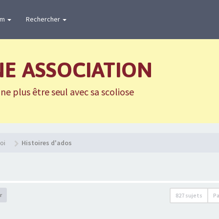
um
Rechercher
NE ASSOCIATION
e plus être seul avec sa scoliose
oi
Histoires d'ados
r
827 sujets
P