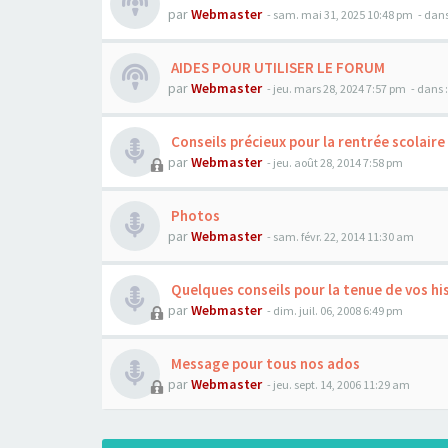
par
Webmaster
- sam. mai 31, 2025 10:48 pm
- dans
AIDES POUR UTILISER LE FORUM
par
Webmaster
- jeu. mars 28, 2024 7:57 pm
- dans 
Conseils précieux pour la rentrée scolaire
par
Webmaster
- jeu. août 28, 2014 7:58 pm
Photos
par
Webmaster
- sam. févr. 22, 2014 11:30 am
Quelques conseils pour la tenue de vos hi
par
Webmaster
- dim. juil. 06, 2008 6:49 pm
Message pour tous nos ados
par
Webmaster
- jeu. sept. 14, 2006 11:29 am