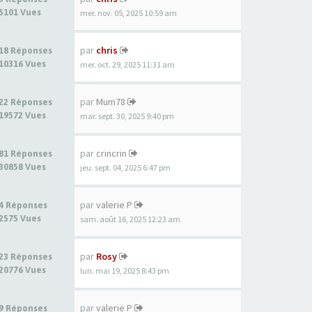
5101 Vues
mer. nov. 05, 2025 10:59 am
par
chris
18 Réponses
10316 Vues
mer. oct. 29, 2025 11:31 am
par
Mum78
22 Réponses
19572 Vues
mar. sept. 30, 2025 9:40 pm
par
crincrin
81 Réponses
30858 Vues
jeu. sept. 04, 2025 6:47 pm
par
valerie P
4 Réponses
2575 Vues
sam. août 16, 2025 12:23 am
par
Rosy
23 Réponses
20776 Vues
lun. mai 19, 2025 8:43 pm
par
valerie P
9 Réponses