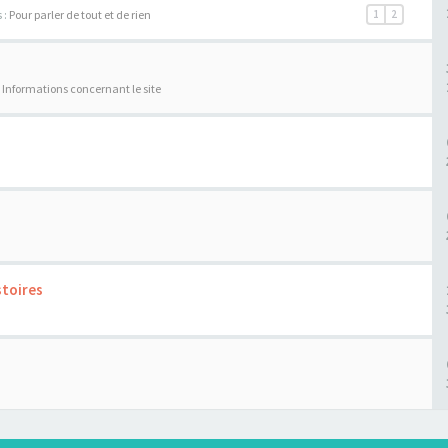
 :
Pour parler de tout et de rien
1
2
:
Informations concernant le site
stoires