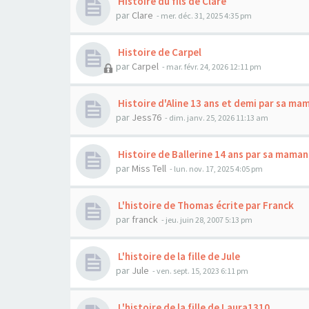
Histoire du fils de Clare
par
Clare
- mer. déc. 31, 2025 4:35 pm
Histoire de Carpel
par
Carpel
- mar. févr. 24, 2026 12:11 pm
Histoire d'Aline 13 ans et demi par sa ma
par
Jess76
- dim. janv. 25, 2026 11:13 am
Histoire de Ballerine 14 ans par sa maman
par
Miss Tell
- lun. nov. 17, 2025 4:05 pm
L'histoire de Thomas écrite par Franck
par
franck
- jeu. juin 28, 2007 5:13 pm
L'histoire de la fille de Jule
par
Jule
- ven. sept. 15, 2023 6:11 pm
L'histoire de la fille de Laura1310