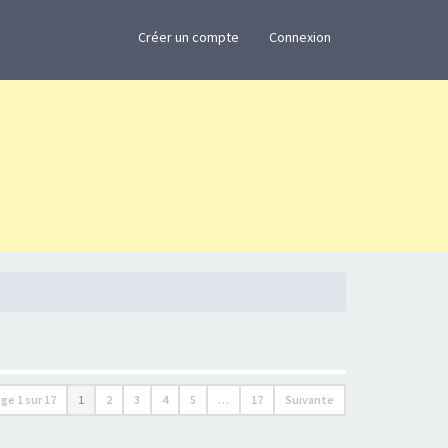
×
Créer un compte
Connexion
age
1
sur
17
1
2
3
4
5
…
17
Suivante