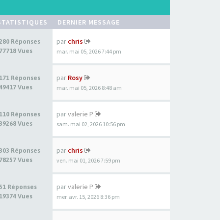
STATISTIQUES
DERNIER MESSAGE
par
chris
280 Réponses
77718 Vues
mar. mai 05, 2026 7:44 pm
par
Rosy
171 Réponses
49417 Vues
mar. mai 05, 2026 8:48 am
par
valerie P
110 Réponses
39268 Vues
sam. mai 02, 2026 10:56 pm
par
chris
303 Réponses
78257 Vues
ven. mai 01, 2026 7:59 pm
par
valerie P
51 Réponses
19374 Vues
mer. avr. 15, 2026 8:36 pm