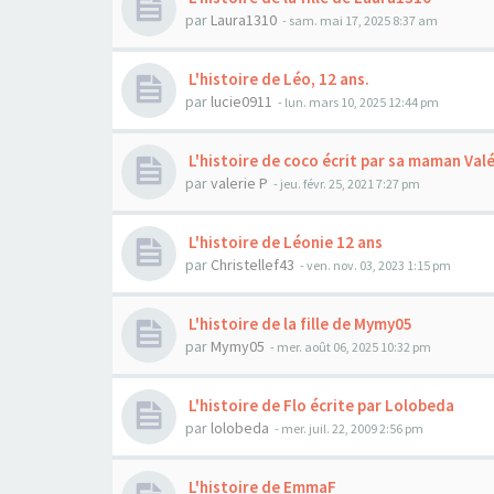
par
Laura1310
- sam. mai 17, 2025 8:37 am
L'histoire de Léo, 12 ans.
par
lucie0911
- lun. mars 10, 2025 12:44 pm
L'histoire de coco écrit par sa maman Valé
par
valerie P
- jeu. févr. 25, 2021 7:27 pm
L'histoire de Léonie 12 ans
par
Christellef43
- ven. nov. 03, 2023 1:15 pm
L'histoire de la fille de Mymy05
par
Mymy05
- mer. août 06, 2025 10:32 pm
L'histoire de Flo écrite par Lolobeda
par
lolobeda
- mer. juil. 22, 2009 2:56 pm
L'histoire de EmmaF