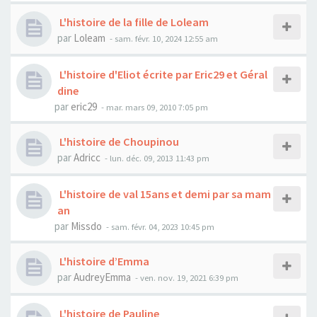
L'histoire de la fille de Loleam
par
Loleam
- sam. févr. 10, 2024 12:55 am
L'histoire d'Eliot écrite par Eric29 et Géral
dine
par
eric29
- mar. mars 09, 2010 7:05 pm
L'histoire de Choupinou
par
Adricc
- lun. déc. 09, 2013 11:43 pm
L'histoire de val 15ans et demi par sa mam
an
par
Missdo
- sam. févr. 04, 2023 10:45 pm
L'histoire d’Emma
par
AudreyEmma
- ven. nov. 19, 2021 6:39 pm
L'histoire de Pauline