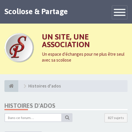
Scoliose & Partage
Toggle
Navigatio
UN SITE, UNE
ASSOCIATION
Un espace d'échanges pour ne plus être seul
avec sa scoliose
Histoires d'ados
HISTOIRES D'ADOS
827 sujets