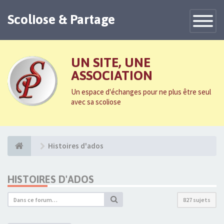
Scoliose & Partage
Toggle
Navigatio
UN SITE, UNE
ASSOCIATION
Un espace d'échanges pour ne plus être seul
avec sa scoliose
Histoires d'ados
HISTOIRES D'ADOS
827 sujets