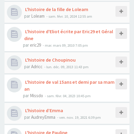
L'histoire de la fille de Loleam
par
Loleam
- sam. févr. 10, 2024 12:55 am
L'histoire d'Eliot écrite par Eric29 et Géral
dine
par
eric29
- mar. mars 09, 2010 7:05 pm
L'histoire de Choupinou
par
Adricc
- lun. déc. 09, 2013 11:43 pm
L'histoire de val 15ans et demi par sa mam
an
par
Missdo
- sam. févr. 04, 2023 10:45 pm
L'histoire d’Emma
par
AudreyEmma
- ven. nov. 19, 2021 6:39 pm
L'histoire de Pauline