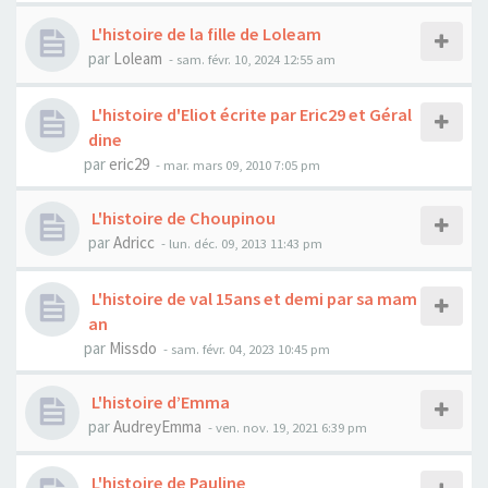
L'histoire de la fille de Loleam
par
Loleam
- sam. févr. 10, 2024 12:55 am
L'histoire d'Eliot écrite par Eric29 et Géral
dine
par
eric29
- mar. mars 09, 2010 7:05 pm
L'histoire de Choupinou
par
Adricc
- lun. déc. 09, 2013 11:43 pm
L'histoire de val 15ans et demi par sa mam
an
par
Missdo
- sam. févr. 04, 2023 10:45 pm
L'histoire d’Emma
par
AudreyEmma
- ven. nov. 19, 2021 6:39 pm
L'histoire de Pauline