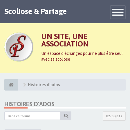
Scoliose & Partage
Toggle
Navigatio
UN SITE, UNE
ASSOCIATION
Un espace d'échanges pour ne plus être seul
avec sa scoliose
Histoires d'ados
HISTOIRES D'ADOS
827 sujets