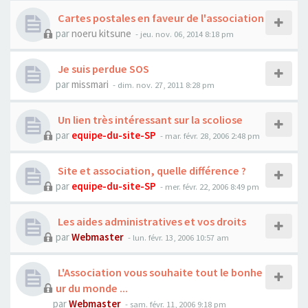
Cartes postales en faveur de l'association
par
noeru kitsune
- jeu. nov. 06, 2014 8:18 pm
Je suis perdue SOS
par
missmari
- dim. nov. 27, 2011 8:28 pm
Un lien très intéressant sur la scoliose
par
equipe-du-site-SP
- mar. févr. 28, 2006 2:48 pm
Site et association, quelle différence ?
par
equipe-du-site-SP
- mer. févr. 22, 2006 8:49 pm
Les aides administratives et vos droits
par
Webmaster
- lun. févr. 13, 2006 10:57 am
L'Association vous souhaite tout le bonhe
ur du monde ...
par
Webmaster
- sam. févr. 11, 2006 9:18 pm