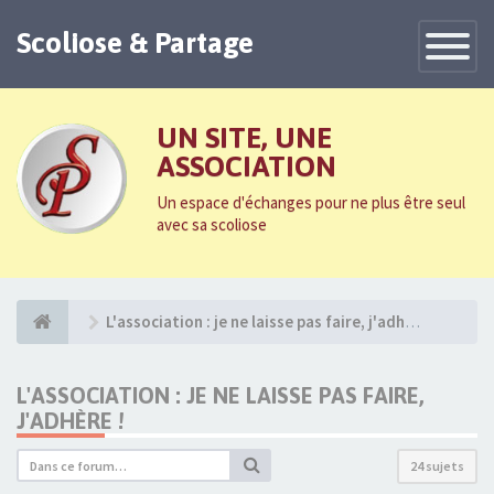
Scoliose & Partage
Toggle
Navigatio
UN SITE, UNE
ASSOCIATION
Un espace d'échanges pour ne plus être seul
avec sa scoliose
L'association : je ne laisse pas faire, j'adhère !
L'ASSOCIATION : JE NE LAISSE PAS FAIRE,
J'ADHÈRE !
24 sujets