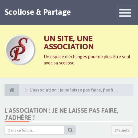
Scoliose & Partage
Toggle
Navigatio
UN SITE, UNE
ASSOCIATION
Un espace d'échanges pour ne plus être seul
avec sa scoliose
L'association : je ne laisse pas faire, j'adhère !
L'ASSOCIATION : JE NE LAISSE PAS FAIRE,
J'ADHÈRE !
24 sujets