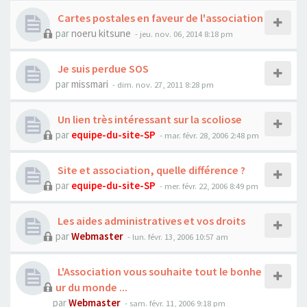
Cartes postales en faveur de l'association
par
noeru kitsune
- jeu. nov. 06, 2014 8:18 pm
Je suis perdue SOS
par
missmari
- dim. nov. 27, 2011 8:28 pm
Un lien très intéressant sur la scoliose
par
equipe-du-site-SP
- mar. févr. 28, 2006 2:48 pm
Site et association, quelle différence ?
par
equipe-du-site-SP
- mer. févr. 22, 2006 8:49 pm
Les aides administratives et vos droits
par
Webmaster
- lun. févr. 13, 2006 10:57 am
L'Association vous souhaite tout le bonhe
ur du monde ...
par
Webmaster
- sam. févr. 11, 2006 9:18 pm