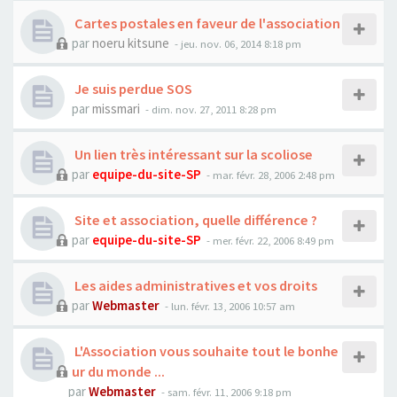
Cartes postales en faveur de l'association
par
noeru kitsune
- jeu. nov. 06, 2014 8:18 pm
Je suis perdue SOS
par
missmari
- dim. nov. 27, 2011 8:28 pm
Un lien très intéressant sur la scoliose
par
equipe-du-site-SP
- mar. févr. 28, 2006 2:48 pm
Site et association, quelle différence ?
par
equipe-du-site-SP
- mer. févr. 22, 2006 8:49 pm
Les aides administratives et vos droits
par
Webmaster
- lun. févr. 13, 2006 10:57 am
L'Association vous souhaite tout le bonhe
ur du monde ...
par
Webmaster
- sam. févr. 11, 2006 9:18 pm