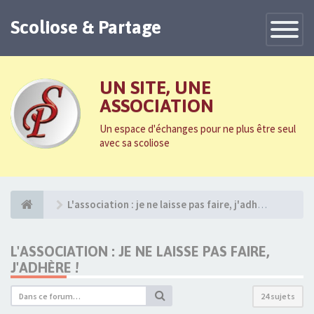
Scoliose & Partage
Toggle
Navigatio
UN SITE, UNE
ASSOCIATION
Un espace d'échanges pour ne plus être seul
avec sa scoliose
L'association : je ne laisse pas faire, j'adhère !
L'ASSOCIATION : JE NE LAISSE PAS FAIRE,
J'ADHÈRE !
24 sujets