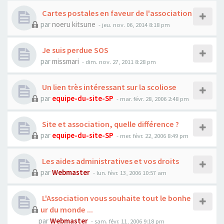
Cartes postales en faveur de l'association
par
noeru kitsune
- jeu. nov. 06, 2014 8:18 pm
Je suis perdue SOS
par
missmari
- dim. nov. 27, 2011 8:28 pm
Un lien très intéressant sur la scoliose
par
equipe-du-site-SP
- mar. févr. 28, 2006 2:48 pm
Site et association, quelle différence ?
par
equipe-du-site-SP
- mer. févr. 22, 2006 8:49 pm
Les aides administratives et vos droits
par
Webmaster
- lun. févr. 13, 2006 10:57 am
L'Association vous souhaite tout le bonhe
ur du monde ...
par
Webmaster
- sam. févr. 11, 2006 9:18 pm