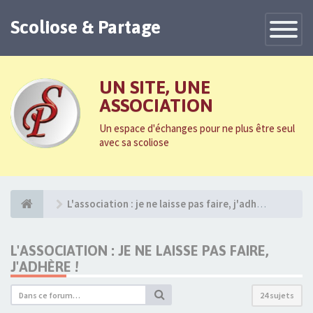
Scoliose & Partage
Toggle
Navigatio
UN SITE, UNE
ASSOCIATION
Un espace d'échanges pour ne plus être seul
avec sa scoliose
L'association : je ne laisse pas faire, j'adhère !
L'ASSOCIATION : JE NE LAISSE PAS FAIRE,
J'ADHÈRE !
24 sujets