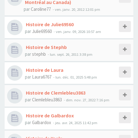
Montréal au Canada)
par
Caroline77
- ven. janv. 20, 2012 12:01 pm
Histoire de Julie69560
par
Julie69560
- ven. janv. 09, 2026 10:57 am
Histoire de Stephb
par
stephb
- lun. sept. 26, 2011 3:38 pm
Histoire de Laura
par
Laura6767
- lun. déc. 01, 2025 5:48 pm
Histoire de Clemlebleu3863
par
Clemlebleu3863
- dim. nov. 27, 2022 7:16 pm
Histoire de Galbardox
par
Galbardox
- jeu. avr. 24, 2025 11:42 pm