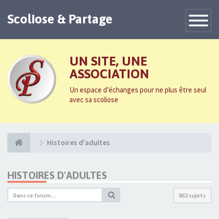
Scoliose & Partage
Toggle
Navigatio
UN SITE, UNE
ASSOCIATION
Un espace d'échanges pour ne plus être seul
avec sa scoliose
Histoires d'adultes
HISTOIRES D'ADULTES
862 sujets