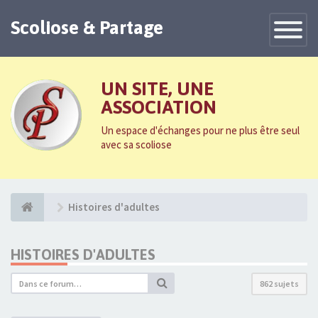
Scoliose & Partage
Toggle
Navigatio
UN SITE, UNE
ASSOCIATION
Un espace d'échanges pour ne plus être seul
avec sa scoliose
Histoires d'adultes
HISTOIRES D'ADULTES
862 sujets