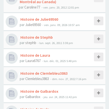
Montréal au Canada)
par
Caroline77
- ven. janv. 20, 2012 12:01 pm
Histoire de Julie69560
par
Julie69560
- ven. janv. 09, 2026 10:57 am
Histoire de Stephb
par
stephb
- lun. sept. 26, 2011 3:38 pm
Histoire de Laura
par
Laura6767
- lun. déc. 01, 2025 5:48 pm
Histoire de Clemlebleu3863
par
Clemlebleu3863
- dim. nov. 27, 2022 7:16 pm
Histoire de Galbardox
par
Galbardox
- jeu. avr. 24, 2025 11:42 pm