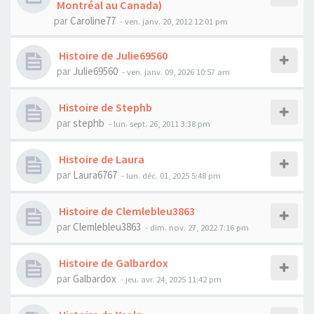
Montréal au Canada)
par
Caroline77
- ven. janv. 20, 2012 12:01 pm
Histoire de Julie69560
par
Julie69560
- ven. janv. 09, 2026 10:57 am
Histoire de Stephb
par
stephb
- lun. sept. 26, 2011 3:38 pm
Histoire de Laura
par
Laura6767
- lun. déc. 01, 2025 5:48 pm
Histoire de Clemlebleu3863
par
Clemlebleu3863
- dim. nov. 27, 2022 7:16 pm
Histoire de Galbardox
par
Galbardox
- jeu. avr. 24, 2025 11:42 pm