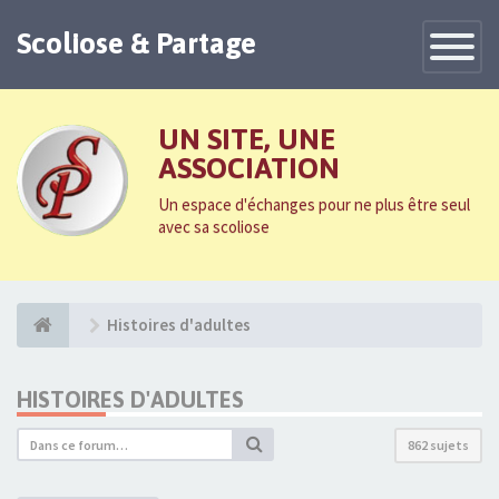
Scoliose & Partage
Toggle
Navigatio
UN SITE, UNE
ASSOCIATION
Un espace d'échanges pour ne plus être seul
avec sa scoliose
Histoires d'adultes
HISTOIRES D'ADULTES
862 sujets