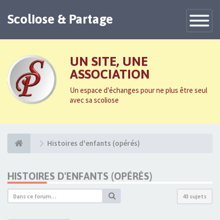
Scoliose & Partage
Toggle
Navigatio
UN SITE, UNE
ASSOCIATION
Un espace d'échanges pour ne plus être seul
avec sa scoliose
Histoires d'enfants (opérés)
HISTOIRES D'ENFANTS (OPÉRÉS)
43 sujets