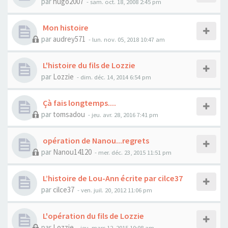
par
hugo2007
- sam. oct. 18, 2008 2:45 pm
Mon histoire
par
audrey571
- lun. nov. 05, 2018 10:47 am
L'histoire du fils de Lozzie
par
Lozzie
- dim. déc. 14, 2014 6:54 pm
Çà fais longtemps....
par
tomsadou
- jeu. avr. 28, 2016 7:41 pm
opération de Nanou...regrets
par
Nanou14120
- mer. déc. 23, 2015 11:51 pm
L’histoire de Lou-Ann écrite par cilce37
par
cilce37
- ven. juil. 20, 2012 11:06 pm
L'opération du fils de Lozzie
par
Lozzie
- jeu. mars 12, 2015 10:08 am