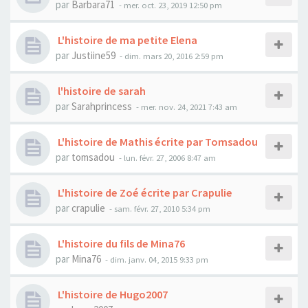
par
Barbara71
- mer. oct. 23, 2019 12:50 pm
L'histoire de ma petite Elena
par
Justiine59
- dim. mars 20, 2016 2:59 pm
l'histoire de sarah
par
Sarahprincess
- mer. nov. 24, 2021 7:43 am
L'histoire de Mathis écrite par Tomsadou
par
tomsadou
- lun. févr. 27, 2006 8:47 am
L'histoire de Zoé écrite par Crapulie
par
crapulie
- sam. févr. 27, 2010 5:34 pm
L'histoire du fils de Mina76
par
Mina76
- dim. janv. 04, 2015 9:33 pm
L'histoire de Hugo2007