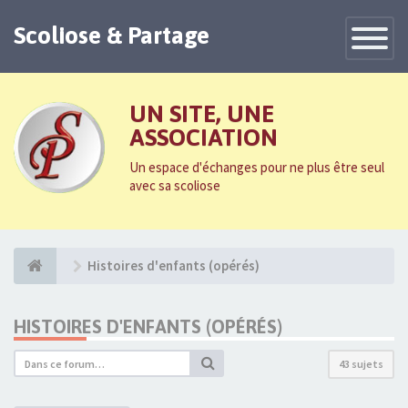
Scoliose & Partage
Toggle
Navigatio
UN SITE, UNE
ASSOCIATION
Un espace d'échanges pour ne plus être seul
avec sa scoliose
Histoires d'enfants (opérés)
HISTOIRES D'ENFANTS (OPÉRÉS)
43 sujets