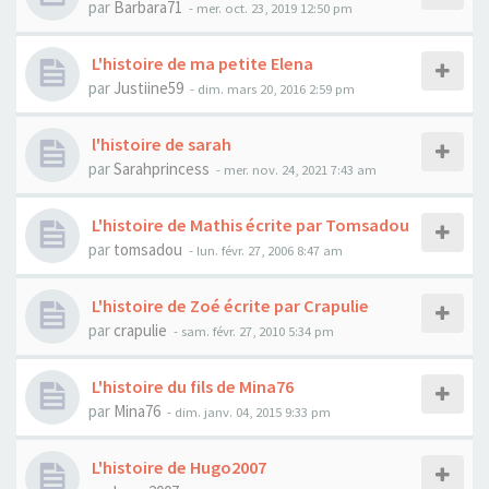
par
Barbara71
- mer. oct. 23, 2019 12:50 pm
L'histoire de ma petite Elena
par
Justiine59
- dim. mars 20, 2016 2:59 pm
l'histoire de sarah
par
Sarahprincess
- mer. nov. 24, 2021 7:43 am
L'histoire de Mathis écrite par Tomsadou
par
tomsadou
- lun. févr. 27, 2006 8:47 am
L'histoire de Zoé écrite par Crapulie
par
crapulie
- sam. févr. 27, 2010 5:34 pm
L'histoire du fils de Mina76
par
Mina76
- dim. janv. 04, 2015 9:33 pm
L'histoire de Hugo2007