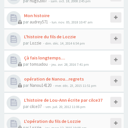
par
hugo2007
- sam. oct. 18, 2008 2:45 pm
Mon histoire
par
audrey571
- lun. nov. 05, 2018 10:47 am
L'histoire du fils de Lozzie
par
Lozzie
- dim. déc. 14, 2014 6:54 pm
Çà fais longtemps....
par
tomsadou
- jeu. avr. 28, 2016 7:41 pm
opération de Nanou...regrets
par
Nanou14120
- mer. déc. 23, 2015 11:51 pm
L’histoire de Lou-Ann écrite par cilce37
par
cilce37
- ven. juil. 20, 2012 11:06 pm
L'opération du fils de Lozzie
par
Lozzie
- jeu. mars 12, 2015 10:08 am