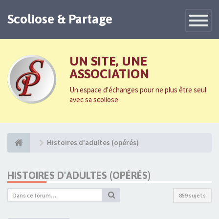
Scoliose & Partage
Toggle
Navigatio
UN SITE, UNE
ASSOCIATION
Un espace d'échanges pour ne plus être seul
avec sa scoliose
Histoires d'adultes (opérés)
HISTOIRES D'ADULTES (OPÉRÉS)
859 sujets