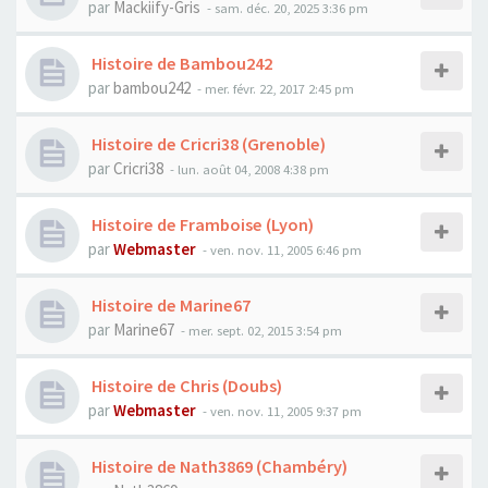
par
Mackiify-Gris
- sam. déc. 20, 2025 3:36 pm
Histoire de Bambou242
par
bambou242
- mer. févr. 22, 2017 2:45 pm
Histoire de Cricri38 (Grenoble)
par
Cricri38
- lun. août 04, 2008 4:38 pm
Histoire de Framboise (Lyon)
par
Webmaster
- ven. nov. 11, 2005 6:46 pm
Histoire de Marine67
par
Marine67
- mer. sept. 02, 2015 3:54 pm
Histoire de Chris (Doubs)
par
Webmaster
- ven. nov. 11, 2005 9:37 pm
Histoire de Nath3869 (Chambéry)