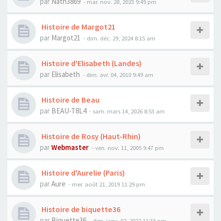
par
Nath3869
- mar. nov. 28, 2023 9:49 pm
Histoire de Margot21
par
Margot21
- dim. déc. 29, 2024 8:15 am
Histoire d'Elisabeth (Landes)
par
Elisabeth
- dim. avr. 04, 2010 9:49 am
Histoire de Beau
par
BEAU-T8L4
- sam. mars 14, 2026 8:53 am
Histoire de Rosy (Haut-Rhin)
par
Webmaster
- ven. nov. 11, 2005 9:47 pm
Histoire d'Aurelie (Paris)
par
Aure
- mer. août 21, 2019 11:29 pm
Histoire de biquette36
par
Biquette36
- dim. janv. 02, 2022 11:33 pm