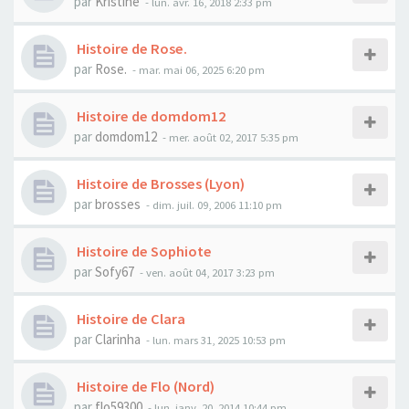
par
Kristine
- lun. avr. 16, 2018 2:33 pm
Histoire de Rose.
par
Rose.
- mar. mai 06, 2025 6:20 pm
Histoire de domdom12
par
domdom12
- mer. août 02, 2017 5:35 pm
Histoire de Brosses (Lyon)
par
brosses
- dim. juil. 09, 2006 11:10 pm
Histoire de Sophiote
par
Sofy67
- ven. août 04, 2017 3:23 pm
Histoire de Clara
par
Clarinha
- lun. mars 31, 2025 10:53 pm
Histoire de Flo (Nord)
par
flo59300
- lun. janv. 20, 2014 10:44 pm