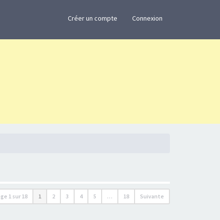
×
Créer un compte
Connexion
age
1
sur
18
1
2
3
4
5
…
18
Suivante