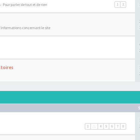
 :
Pour parler de tout et de rien
1
2
:
Informations concernant le site
stoires
1
…
4
5
6
7
8