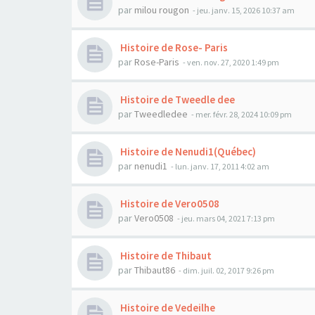
par
milou rougon
- jeu. janv. 15, 2026 10:37 am
Histoire de Rose- Paris
par
Rose-Paris
- ven. nov. 27, 2020 1:49 pm
Histoire de Tweedle dee
par
Tweedledee
- mer. févr. 28, 2024 10:09 pm
Histoire de Nenudi1(Québec)
par
nenudi1
- lun. janv. 17, 2011 4:02 am
Histoire de Vero0508
par
Vero0508
- jeu. mars 04, 2021 7:13 pm
Histoire de Thibaut
par
Thibaut86
- dim. juil. 02, 2017 9:26 pm
Histoire de Vedeilhe