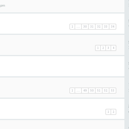
0 pm
1
…
30
31
32
33
34
1
2
3
4
1
…
49
50
51
52
53
1
2