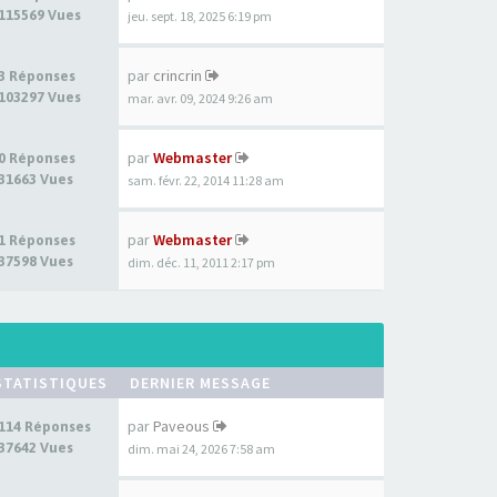
115569 Vues
jeu. sept. 18, 2025 6:19 pm
par
crincrin
3 Réponses
103297 Vues
mar. avr. 09, 2024 9:26 am
par
Webmaster
0 Réponses
31663 Vues
sam. févr. 22, 2014 11:28 am
par
Webmaster
1 Réponses
37598 Vues
dim. déc. 11, 2011 2:17 pm
STATISTIQUES
DERNIER MESSAGE
par
Paveous
114 Réponses
37642 Vues
dim. mai 24, 2026 7:58 am