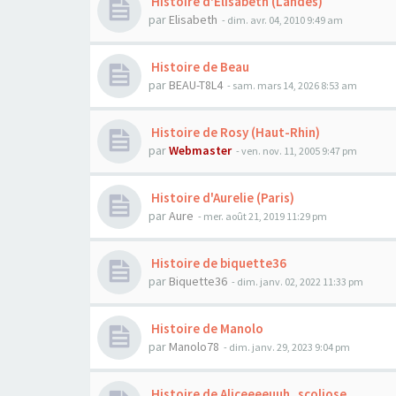
Histoire d'Elisabeth (Landes)
par
Elisabeth
- dim. avr. 04, 2010 9:49 am
Histoire de Beau
par
BEAU-T8L4
- sam. mars 14, 2026 8:53 am
Histoire de Rosy (Haut-Rhin)
par
Webmaster
- ven. nov. 11, 2005 9:47 pm
Histoire d'Aurelie (Paris)
par
Aure
- mer. août 21, 2019 11:29 pm
Histoire de biquette36
par
Biquette36
- dim. janv. 02, 2022 11:33 pm
Histoire de Manolo
par
Manolo78
- dim. janv. 29, 2023 9:04 pm
Histoire de Aliceeeeuuh_scoliose