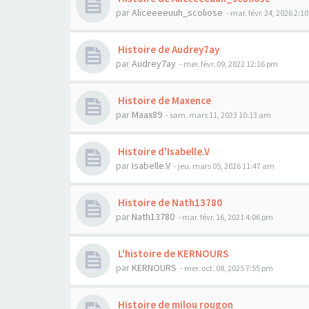
par
Aliceeeeuuh_scoliose
- mar. févr. 24, 2026 2:1
Histoire de Audrey7ay
par
Audrey7ay
- mer. févr. 09, 2022 12:16 pm
Histoire de Maxence
par
Maax89
- sam. mars 11, 2023 10:13 am
Histoire d'Isabelle.V
par
Isabelle.V
- jeu. mars 05, 2026 11:47 am
Histoire de Nath13780
par
Nath13780
- mar. févr. 16, 2021 4:06 pm
L'histoire de KERNOURS
par
KERNOURS
- mer. oct. 08, 2025 7:55 pm
Histoire de milou rougon