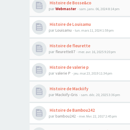
Histoire de Bosse&co
par
Webmaster
- sam. janv. 06, 2024 8:14 pm
Histoire de Louisamu
par
Louisamu
- lun. mars 11, 2024 1:59 pm
Histoire de fleurette
par
fleurette87
- mer. avr. 16, 2025 9:20 pm
Histoire de valerie p
par
valerie P
- jeu. mai 23, 2019 11:34 pm
Histoire de Mackiify
par
Mackiify-Gris
- sam. déc. 20, 2025 3:36 pm
Histoire de Bambou242
par
bambou242
- mer. févr. 22, 2017 2:45 pm