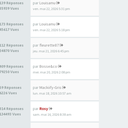
par
Louisamu
139 Réponses
35939 Vues
ven. mai 22, 2026 5:31 pm
par
Louisamu
173 Réponses
45617 Vues
ven. mai 22, 2026 5:18 pm
par
fleurette87
112 Réponses
24870 Vues
jeu. mai 21, 2026 6:45 pm
par
Bosse&co
409 Réponses
79250 Vues
mer. mai 20, 2026 2:08 pm
par
Mackiify-Gris
59 Réponses
6226 Vues
lun. mai 18, 2026 10:57 am
par
Rosy
314 Réponses
134493 Vues
sam. mai 16, 2026 8:38 am