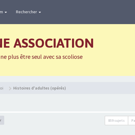
um
Rechercher
NE ASSOCIATION
e plus être seul avec sa scoliose
oi
Histoires d'adultes (opérés)
r
859 sujets
P