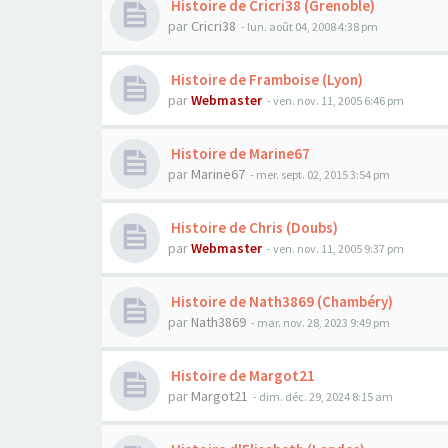
Histoire de Cricri38 (Grenoble)
par
Cricri38
- lun. août 04, 2008 4:38 pm
Histoire de Framboise (Lyon)
par
Webmaster
- ven. nov. 11, 2005 6:46 pm
Histoire de Marine67
par
Marine67
- mer. sept. 02, 2015 3:54 pm
Histoire de Chris (Doubs)
par
Webmaster
- ven. nov. 11, 2005 9:37 pm
Histoire de Nath3869 (Chambéry)
par
Nath3869
- mar. nov. 28, 2023 9:49 pm
Histoire de Margot21
par
Margot21
- dim. déc. 29, 2024 8:15 am