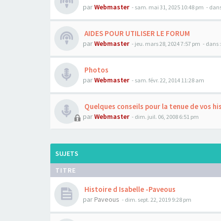
par
Webmaster
- sam. mai 31, 2025 10:48 pm
- dans
AIDES POUR UTILISER LE FORUM
par
Webmaster
- jeu. mars 28, 2024 7:57 pm
- dans 
Photos
par
Webmaster
- sam. févr. 22, 2014 11:28 am
Quelques conseils pour la tenue de vos hi
par
Webmaster
- dim. juil. 06, 2008 6:51 pm
SUJETS
TITRE
Histoire d Isabelle -Paveous
par
Paveous
- dim. sept. 22, 2019 9:28 pm