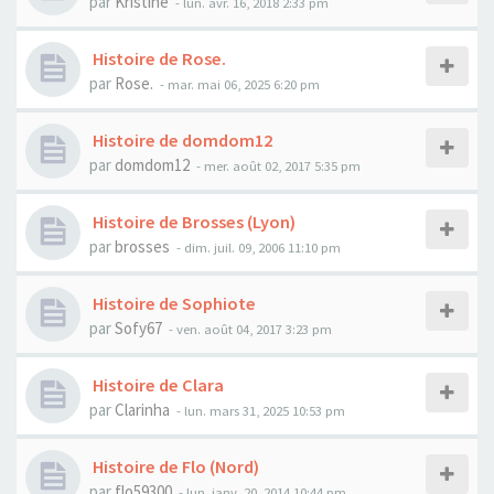
par
Kristine
- lun. avr. 16, 2018 2:33 pm
Histoire de Rose.
par
Rose.
- mar. mai 06, 2025 6:20 pm
Histoire de domdom12
par
domdom12
- mer. août 02, 2017 5:35 pm
Histoire de Brosses (Lyon)
par
brosses
- dim. juil. 09, 2006 11:10 pm
Histoire de Sophiote
par
Sofy67
- ven. août 04, 2017 3:23 pm
Histoire de Clara
par
Clarinha
- lun. mars 31, 2025 10:53 pm
Histoire de Flo (Nord)
par
flo59300
- lun. janv. 20, 2014 10:44 pm