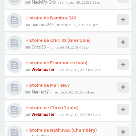
par
Mackiify-Gris
- sam. déc. 20, 2025 3:36 pm
Histoire de Bambou242
par
bambou242
- mer. févr. 22, 2017 2:45 pm
Histoire de Cricri38 (Grenoble)
par
Cricri38
- lun. août 04, 2008 4:38 pm
Histoire de Framboise (Lyon)
par
Webmaster
- ven. nov. 11, 2005 6:46 pm
Histoire de Marine67
par
Marine67
- mer. sept. 02, 2015 3:54 pm
Histoire de Chris (Doubs)
par
Webmaster
- ven. nov. 11, 2005 9:37 pm
Histoire de Nath3869 (Chambéry)