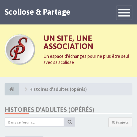
Scoliose & Partage
Toggle
Navigatio
UN SITE, UNE
ASSOCIATION
Un espace d'échanges pour ne plus être seul
avec sa scoliose
Histoires d'adultes (opérés)
HISTOIRES D'ADULTES (OPÉRÉS)
859 sujets