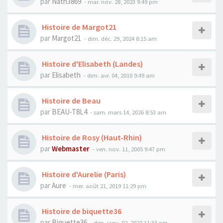
par
Nath3869
- mar. nov. 28, 2023 9:49 pm
Histoire de Margot21
par
Margot21
- dim. déc. 29, 2024 8:15 am
Histoire d'Elisabeth (Landes)
par
Elisabeth
- dim. avr. 04, 2010 9:49 am
Histoire de Beau
par
BEAU-T8L4
- sam. mars 14, 2026 8:53 am
Histoire de Rosy (Haut-Rhin)
par
Webmaster
- ven. nov. 11, 2005 9:47 pm
Histoire d'Aurelie (Paris)
par
Aure
- mer. août 21, 2019 11:29 pm
Histoire de biquette36
par
Biquette36
- dim. janv. 02, 2022 11:33 pm