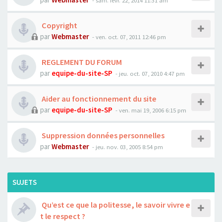
- sam. févr. 22, 2014 11:31 am
Copyright
par
Webmaster
- ven. oct. 07, 2011 12:46 pm
REGLEMENT DU FORUM
par
equipe-du-site-SP
- jeu. oct. 07, 2010 4:47 pm
Aider au fonctionnement du site
par
equipe-du-site-SP
- ven. mai 19, 2006 6:15 pm
Suppression données personnelles
par
Webmaster
- jeu. nov. 03, 2005 8:54 pm
SUJETS
Qu’est ce que la politesse, le savoir vivre e
t le respect ?