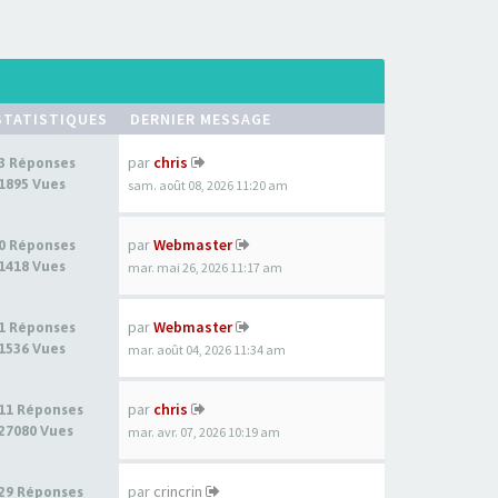
STATISTIQUES
DERNIER MESSAGE
par
chris
3 Réponses
1895 Vues
sam. août 08, 2026 11:20 am
par
Webmaster
0 Réponses
1418 Vues
mar. mai 26, 2026 11:17 am
par
Webmaster
1 Réponses
1536 Vues
mar. août 04, 2026 11:34 am
par
chris
11 Réponses
27080 Vues
mar. avr. 07, 2026 10:19 am
par
crincrin
29 Réponses