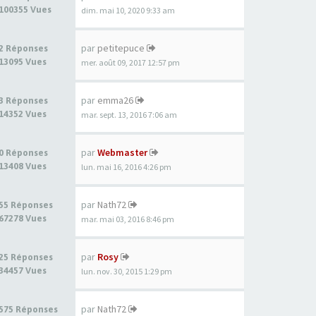
100355 Vues
dim. mai 10, 2020 9:33 am
par
petitepuce
2 Réponses
13095 Vues
mer. août 09, 2017 12:57 pm
par
emma26
3 Réponses
14352 Vues
mar. sept. 13, 2016 7:06 am
par
Webmaster
0 Réponses
13408 Vues
lun. mai 16, 2016 4:26 pm
par
Nath72
55 Réponses
67278 Vues
mar. mai 03, 2016 8:46 pm
par
Rosy
25 Réponses
34457 Vues
lun. nov. 30, 2015 1:29 pm
par
Nath72
575 Réponses