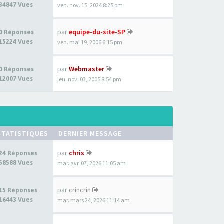
34847 Vues
ven. nov. 15, 2024 8:25 pm
par
equipe-du-site-SP
0 Réponses
15224 Vues
ven. mai 19, 2006 6:15 pm
par
Webmaster
0 Réponses
12007 Vues
jeu. nov. 03, 2005 8:54 pm
STATISTIQUES
DERNIER MESSAGE
par
chris
24 Réponses
58588 Vues
mar. avr. 07, 2026 11:05 am
par
crincrin
15 Réponses
16443 Vues
mar. mars 24, 2026 11:14 am