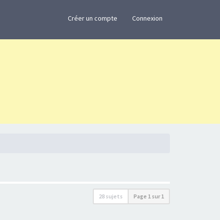
×
Créer un compte
Connexion
28 sujets
Page
1
sur
1