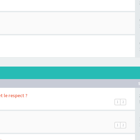
et le respect ?
1
2
1
2