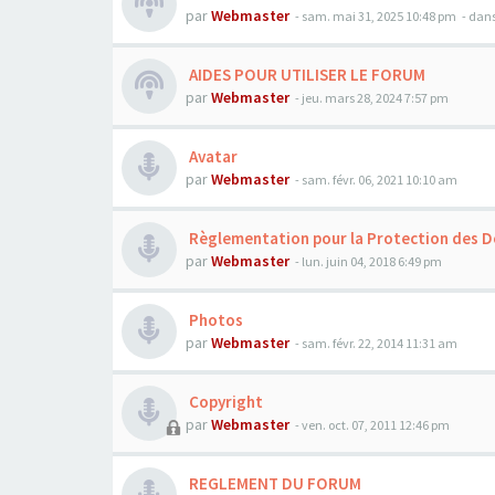
par
Webmaster
- sam. mai 31, 2025 10:48 pm
- dans
AIDES POUR UTILISER LE FORUM
par
Webmaster
- jeu. mars 28, 2024 7:57 pm
Avatar
par
Webmaster
- sam. févr. 06, 2021 10:10 am
Règlementation pour la Protection des D
par
Webmaster
- lun. juin 04, 2018 6:49 pm
Photos
par
Webmaster
- sam. févr. 22, 2014 11:31 am
Copyright
par
Webmaster
- ven. oct. 07, 2011 12:46 pm
REGLEMENT DU FORUM