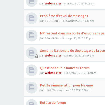
par
Webmaster
- mar. oct. 31, 2017 9:12 pm
Problème d'envoi de messages
par
petitepuce
- lun. août 07, 2017 9:36 am
MP restent dans ma boite d'envoi sans pa
par
scoliordie
- dim. sept. 11, 2016 9:12 pm
Semaine Nationale du dépistage de la sco
par
Webmaster
- lun. mai 16, 2016 4:26 pm
Questions sur le nouveau forum
par
Webmaster
- lun. sept. 28, 2015 12:29 pm
Petite rémunération pour Maxime
par
Fanette
- mar. nov. 10, 2015 10:30 am
Entête de forum