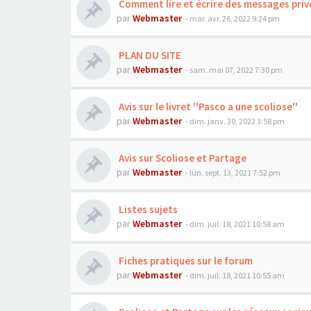
Comment lire et écrire des messages priv
par
Webmaster
- mar. avr. 26, 2022 9:24 pm
PLAN DU SITE
par
Webmaster
- sam. mai 07, 2022 7:30 pm
Avis sur le livret ''Pasco a une scoliose''
par
Webmaster
- dim. janv. 30, 2022 3:58 pm
Avis sur Scoliose et Partage
par
Webmaster
- lun. sept. 13, 2021 7:52 pm
Listes sujets
par
Webmaster
- dim. juil. 18, 2021 10:58 am
Fiches pratiques sur le forum
par
Webmaster
- dim. juil. 18, 2021 10:55 am