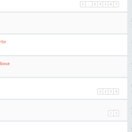
1
…
3
4
5
6
7
rtir
liose
1
2
3
4
1
2