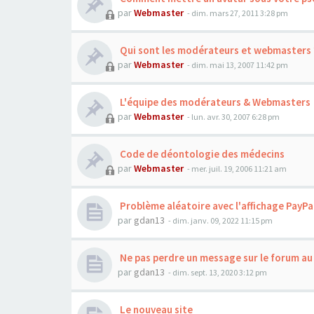
par
Webmaster
- dim. mars 27, 2011 3:28 pm
Qui sont les modérateurs et webmasters 
par
Webmaster
- dim. mai 13, 2007 11:42 pm
L'équipe des modérateurs & Webmasters
par
Webmaster
- lun. avr. 30, 2007 6:28 pm
Code de déontologie des médecins
par
Webmaster
- mer. juil. 19, 2006 11:21 am
Problème aléatoire avec l'affichage PayPa
par
gdan13
- dim. janv. 09, 2022 11:15 pm
Ne pas perdre un message sur le forum au
par
gdan13
- dim. sept. 13, 2020 3:12 pm
Le nouveau site