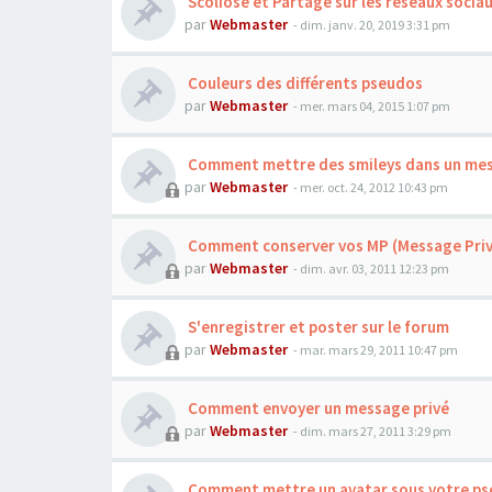
Scoliose et Partage sur les réseaux socia
par
Webmaster
- dim. janv. 20, 2019 3:31 pm
Couleurs des différents pseudos
par
Webmaster
- mer. mars 04, 2015 1:07 pm
Comment mettre des smileys dans un me
par
Webmaster
- mer. oct. 24, 2012 10:43 pm
Comment conserver vos MP (Message Priv
par
Webmaster
- dim. avr. 03, 2011 12:23 pm
S'enregistrer et poster sur le forum
par
Webmaster
- mar. mars 29, 2011 10:47 pm
Comment envoyer un message privé
par
Webmaster
- dim. mars 27, 2011 3:29 pm
Comment mettre un avatar sous votre p