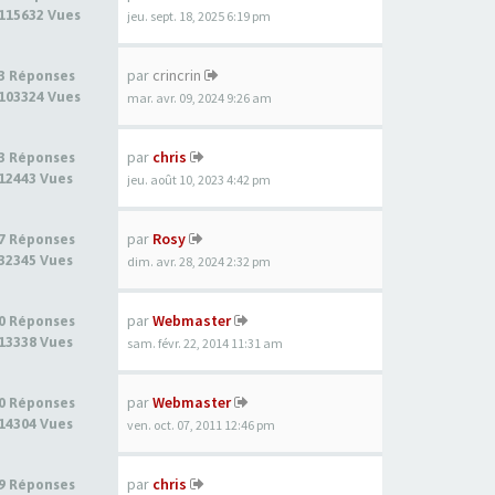
115632 Vues
jeu. sept. 18, 2025 6:19 pm
par
crincrin
3 Réponses
103324 Vues
mar. avr. 09, 2024 9:26 am
par
chris
3 Réponses
12443 Vues
jeu. août 10, 2023 4:42 pm
par
Rosy
7 Réponses
32345 Vues
dim. avr. 28, 2024 2:32 pm
par
Webmaster
0 Réponses
13338 Vues
sam. févr. 22, 2014 11:31 am
par
Webmaster
0 Réponses
14304 Vues
ven. oct. 07, 2011 12:46 pm
par
chris
9 Réponses