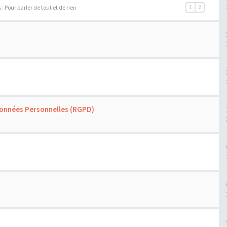
 :
Pour parler de tout et de rien
1
2
onnées Personnelles (RGPD)