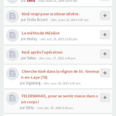
par
chris
- mar. mars 31, 2009 10:05 am
Kiné respi pour scoliose sévère.
par
Emilia Bryant
- dim. mars 22, 2015 9:07 am
La méthode Mézière
par
mutsy
- ven. oct. 25, 2013 12:53 pm
Kiné aprés l'opération
par
Valou
- dim. nov. 17, 2013 2:44 pm
Cherche kiné dans la région de St.-Germai
n-en-Laye (78)
par
Ingeborg
- dim. nov. 03, 2013 5:47 pm
FELDENKRAIS, pour se sentir mieux dans s
on corps !
par
Gitty
- mer. déc. 03, 2008 2:20 pm