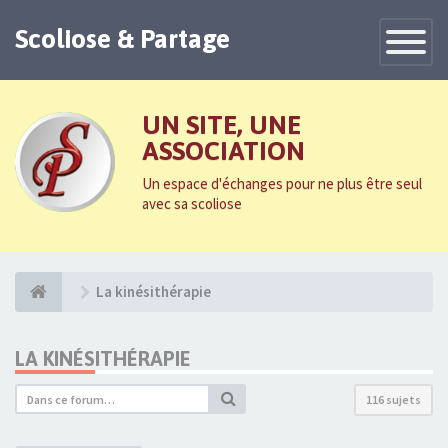
Scoliose & Partage
Toggle
Navigatio
UN SITE, UNE
ASSOCIATION
Un espace d'échanges pour ne plus être seul
avec sa scoliose
La kinésithérapie
LA KINÉSITHÉRAPIE
116 sujets