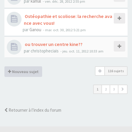
par
kamal
- ven. déc. 28, 2012 2:55 pm
Ostéopathie et scoliose: la recherche ava
nce avec vous!
par
Ganou
- mar. oct. 30, 2012 5:21 pm
ou trouver un centre kine??
par
christopheciais
- jeu. oct. 11, 2012 10:33 am
116 sujets
Nouveau sujet
1
2
3
Retourner à l’index du forum