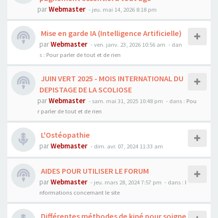
par
Webmaster
- jeu. mai 14, 2026 8:18 pm
Mise en garde IA (Intelligence Artificielle)
par
Webmaster
- ven. janv. 23, 2026 10:56 am
- dan
s :
Pour parler de tout et de rien
JUIN VERT 2025 - MOIS INTERNATIONAL DU
DEPISTAGE DE LA SCOLIOSE
par
Webmaster
- sam. mai 31, 2025 10:48 pm
- dans :
Pou
r parler de tout et de rien
L'Ostéopathie
par
Webmaster
- dim. avr. 07, 2024 11:33 am
AIDES POUR UTILISER LE FORUM
par
Webmaster
- jeu. mars 28, 2024 7:57 pm
- dans :
I
nformations concernant le site
Différentes méthodes de kiné pour soigne