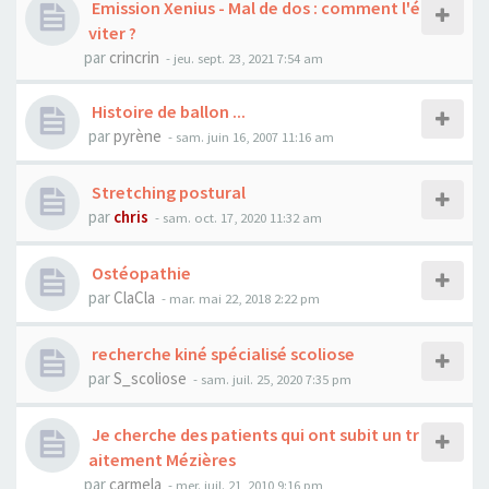
Emission Xenius - Mal de dos : comment l'é
viter ?
par
crincrin
- jeu. sept. 23, 2021 7:54 am
Histoire de ballon ...
par
pyrène
- sam. juin 16, 2007 11:16 am
Stretching postural
par
chris
- sam. oct. 17, 2020 11:32 am
Ostéopathie
par
ClaCla
- mar. mai 22, 2018 2:22 pm
recherche kiné spécialisé scoliose
par
S_scoliose
- sam. juil. 25, 2020 7:35 pm
Je cherche des patients qui ont subit un tr
aitement Mézières
par
carmela
- mer. juil. 21, 2010 9:16 pm