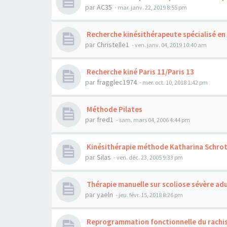
par
AC35
- mar. janv. 22, 2019 8:55 pm
Recherche kinésithérapeute spécialisé en 
par
Christelle1
- ven. janv. 04, 2019 10:40 am
Recherche kiné Paris 11/Paris 13
par
fragglec1974
- mer. oct. 10, 2018 1:42 pm
Méthode Pilates
par
fred1
- sam. mars 04, 2006 4:44 pm
Kinésithérapie méthode Katharina Schro
par
Silas
- ven. déc. 23, 2005 9:33 pm
Thérapie manuelle sur scoliose sévère ad
par
yaeln
- jeu. févr. 15, 2018 8:26 pm
Reprogrammation fonctionnelle du rachi