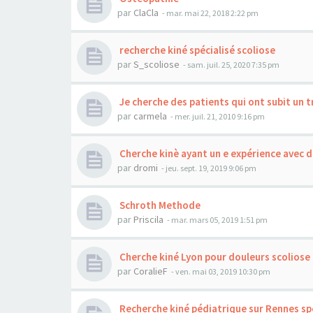
par
ClaCla
- mar. mai 22, 2018 2:22 pm
recherche kiné spécialisé scoliose
par
S_scoliose
- sam. juil. 25, 2020 7:35 pm
Je cherche des patients qui ont subit un 
par
carmela
- mer. juil. 21, 2010 9:16 pm
Cherche kinè ayant un e expérience avec d
par
dromi
- jeu. sept. 19, 2019 9:06 pm
Schroth Methode
par
Priscila
- mar. mars 05, 2019 1:51 pm
Cherche kiné Lyon pour douleurs scoliose
par
CoralieF
- ven. mai 03, 2019 10:30 pm
Recherche kiné pédiatrique sur Rennes spé