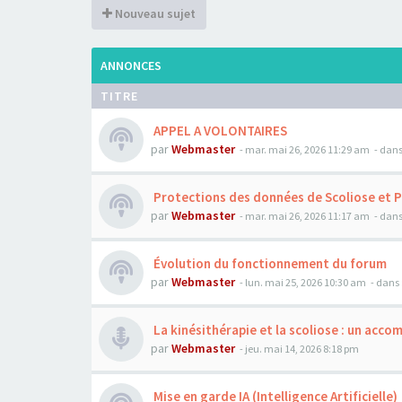
Nouveau sujet
ANNONCES
TITRE
APPEL A VOLONTAIRES
par
Webmaster
- mar. mai 26, 2026 11:29 am
- dans
Protections des données de Scoliose et 
par
Webmaster
- mar. mai 26, 2026 11:17 am
- dans
Évolution du fonctionnement du forum
par
Webmaster
- lun. mai 25, 2026 10:30 am
- dans 
La kinésithérapie et la scoliose : un acc
par
Webmaster
- jeu. mai 14, 2026 8:18 pm
Mise en garde IA (Intelligence Artificielle)