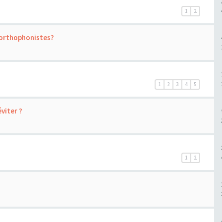
1
2
 orthophonistes?
1
2
3
4
5
viter ?
1
2