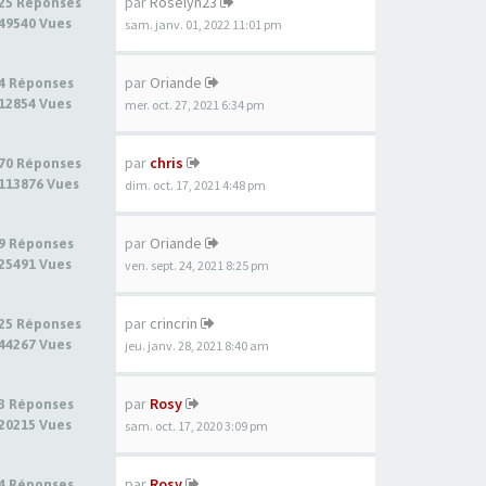
par
Roselyn23
25 Réponses
49540 Vues
sam. janv. 01, 2022 11:01 pm
par
Oriande
4 Réponses
12854 Vues
mer. oct. 27, 2021 6:34 pm
par
chris
70 Réponses
113876 Vues
dim. oct. 17, 2021 4:48 pm
par
Oriande
9 Réponses
25491 Vues
ven. sept. 24, 2021 8:25 pm
par
crincrin
25 Réponses
44267 Vues
jeu. janv. 28, 2021 8:40 am
par
Rosy
3 Réponses
20215 Vues
sam. oct. 17, 2020 3:09 pm
par
Rosy
4 Réponses