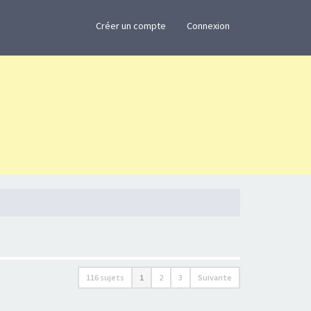
×
Créer un compte
Connexion
116 sujets
1
2
3
Suivante