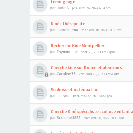
témoignage
par
Jade A
- jeu. sept. 26, 2024 4:54 pm
Kinésithérapeute
par
Isabellelena
- mar. avr. 30, 2024 10:06 pm
Recherche Kiné Montpellier
par
Thymine
- jeu. sept. 28, 2023 12:39 pm
Cherche kine sur Rouen et alentours
par
Caroline76
- ven. mai 26, 2023 12:51 am
Scoliose et ostéopathie
par
Laurast
- mer. mai 22, 2019 4:44 pm
Cherche Kiné spécialiste scoliose enfant
par
Scoliose3863
- mer. avr. 06, 2022 10:10 am