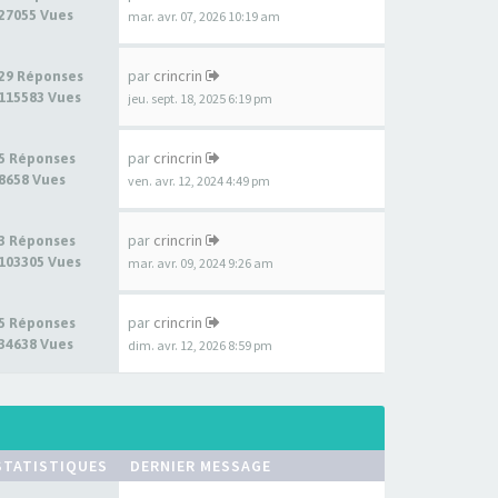
27055 Vues
mar. avr. 07, 2026 10:19 am
par
crincrin
29 Réponses
115583 Vues
jeu. sept. 18, 2025 6:19 pm
par
crincrin
5 Réponses
8658 Vues
ven. avr. 12, 2024 4:49 pm
par
crincrin
3 Réponses
103305 Vues
mar. avr. 09, 2024 9:26 am
par
crincrin
5 Réponses
34638 Vues
dim. avr. 12, 2026 8:59 pm
STATISTIQUES
DERNIER MESSAGE