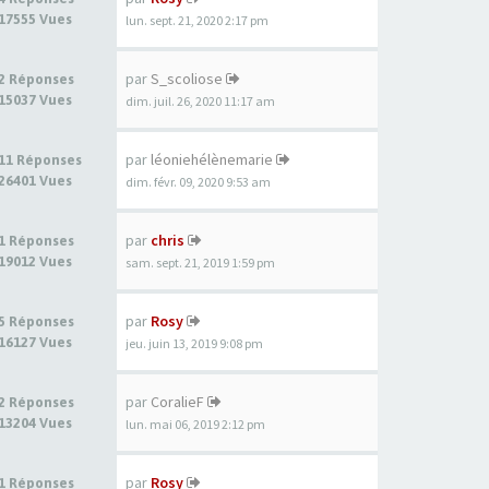
17555 Vues
lun. sept. 21, 2020 2:17 pm
par
S_scoliose
2 Réponses
15037 Vues
dim. juil. 26, 2020 11:17 am
par
léoniehélènemarie
11 Réponses
26401 Vues
dim. févr. 09, 2020 9:53 am
par
chris
1 Réponses
19012 Vues
sam. sept. 21, 2019 1:59 pm
par
Rosy
5 Réponses
16127 Vues
jeu. juin 13, 2019 9:08 pm
par
CoralieF
2 Réponses
13204 Vues
lun. mai 06, 2019 2:12 pm
par
Rosy
1 Réponses