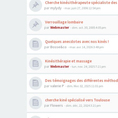
Cherche kinésithérapeute spécialiste des
par
mylydy
- mar. juin 27, 2006 12:54 pm
Verrouillage lombaire
par
Webmaster
- dim. oct. 30, 2005 4:05 pm
Quelques anecdotes avec nos kinés !
par
Bosse&co
- mar. avr. 14, 2026 3:48 pm
Kinésithérapie et massage
par
Webmaster
- lun. nov. 24, 2025 7:21 pm
Des témoignages des différentes métho
par
valerie P
- dim. févr. 02, 2025 11:01 pm
cherche kiné spécialisé vers Toulouse
par
Flowers
- dim. déc. 22, 2024 3:21 pm