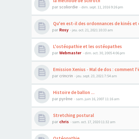
la méthode de Schroth
par
scoliordie
- dim. sept. 11, 2016 9:26 pm
Qu'en est-il des ordonnances de kinés et
par
Rosy
- jeu. oct. 21, 2021 10:33 am
L'ostéopathie et les ostéopathes
par
Webmaster
- dim. oct. 30, 2005 4:06 pm
Emission Xenius - Mal de dos : comment l'é
par
crincrin
- jeu. sept. 23, 2021 7:54 am
Histoire de ballon ...
par
pyrène
- sam. juin 16, 2007 11:16 am
Stretching postural
par
chris
- sam. oct. 17, 2020 11:32 am
Ostéopathie