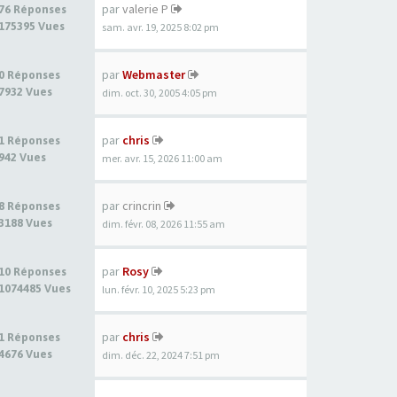
par
valerie P
76 Réponses
175395 Vues
sam. avr. 19, 2025 8:02 pm
par
Webmaster
0 Réponses
7932 Vues
dim. oct. 30, 2005 4:05 pm
par
chris
1 Réponses
942 Vues
mer. avr. 15, 2026 11:00 am
par
crincrin
8 Réponses
3188 Vues
dim. févr. 08, 2026 11:55 am
par
Rosy
10 Réponses
1074485 Vues
lun. févr. 10, 2025 5:23 pm
par
chris
1 Réponses
4676 Vues
dim. déc. 22, 2024 7:51 pm