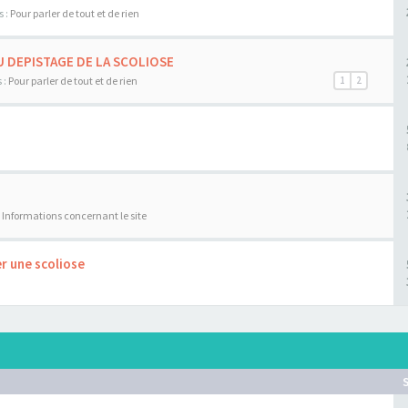
s :
Pour parler de tout et de rien
U DEPISTAGE DE LA SCOLIOSE
 :
Pour parler de tout et de rien
1
2
:
Informations concernant le site
r une scoliose