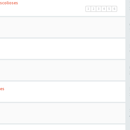
 scolioses
1
2
3
4
5
6
des