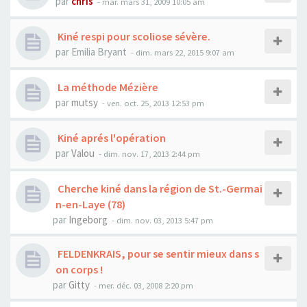
par
chris
- mar. mars 31, 2009 10:05 am
Kiné respi pour scoliose sévère.
par
Emilia Bryant
- dim. mars 22, 2015 9:07 am
La méthode Mézière
par
mutsy
- ven. oct. 25, 2013 12:53 pm
Kiné aprés l'opération
par
Valou
- dim. nov. 17, 2013 2:44 pm
Cherche kiné dans la région de St.-Germai
n-en-Laye (78)
par
Ingeborg
- dim. nov. 03, 2013 5:47 pm
FELDENKRAIS, pour se sentir mieux dans s
on corps !
par
Gitty
- mer. déc. 03, 2008 2:20 pm