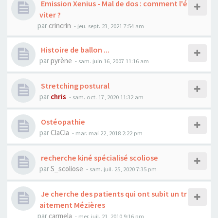
Emission Xenius - Mal de dos : comment l'é
viter ?
par
crincrin
- jeu. sept. 23, 2021 7:54 am
Histoire de ballon ...
par
pyrène
- sam. juin 16, 2007 11:16 am
Stretching postural
par
chris
- sam. oct. 17, 2020 11:32 am
Ostéopathie
par
ClaCla
- mar. mai 22, 2018 2:22 pm
recherche kiné spécialisé scoliose
par
S_scoliose
- sam. juil. 25, 2020 7:35 pm
Je cherche des patients qui ont subit un tr
aitement Mézières
par
carmela
- mer. juil. 21, 2010 9:16 pm