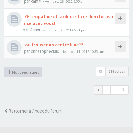
par
kamal
- ven. déc. 28, 2012 2:55 pm
Ostéopathie et scoliose: la recherche ava
nce avec vous!
par
Ganou
- mar. oct. 30, 2012 5:21 pm
ou trouver un centre kine??
par
christopheciais
- jeu. oct. 11, 2012 10:33 am
116 sujets
Nouveau sujet
1
2
3
Retourner à l’index du forum