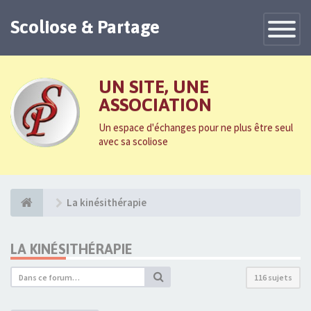
Scoliose & Partage
Toggle
Navigatio
UN SITE, UNE
ASSOCIATION
Un espace d'échanges pour ne plus être seul
avec sa scoliose
La kinésithérapie
LA KINÉSITHÉRAPIE
116 sujets