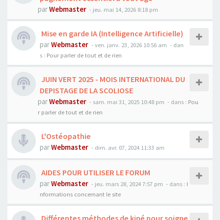
par
Webmaster
- jeu. mai 14, 2026 8:18 pm
Mise en garde IA (Intelligence Artificielle)
par
Webmaster
- ven. janv. 23, 2026 10:56 am
- dan
s :
Pour parler de tout et de rien
JUIN VERT 2025 - MOIS INTERNATIONAL DU
DEPISTAGE DE LA SCOLIOSE
par
Webmaster
- sam. mai 31, 2025 10:48 pm
- dans :
Pou
r parler de tout et de rien
L'Ostéopathie
par
Webmaster
- dim. avr. 07, 2024 11:33 am
AIDES POUR UTILISER LE FORUM
par
Webmaster
- jeu. mars 28, 2024 7:57 pm
- dans :
I
nformations concernant le site
Différentes méthodes de kiné pour soigne