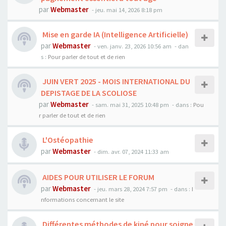
par
Webmaster
- jeu. mai 14, 2026 8:18 pm
Mise en garde IA (Intelligence Artificielle)
par
Webmaster
- ven. janv. 23, 2026 10:56 am
- dan
s :
Pour parler de tout et de rien
JUIN VERT 2025 - MOIS INTERNATIONAL DU
DEPISTAGE DE LA SCOLIOSE
par
Webmaster
- sam. mai 31, 2025 10:48 pm
- dans :
Pou
r parler de tout et de rien
L'Ostéopathie
par
Webmaster
- dim. avr. 07, 2024 11:33 am
AIDES POUR UTILISER LE FORUM
par
Webmaster
- jeu. mars 28, 2024 7:57 pm
- dans :
I
nformations concernant le site
Différentes méthodes de kiné pour soigne