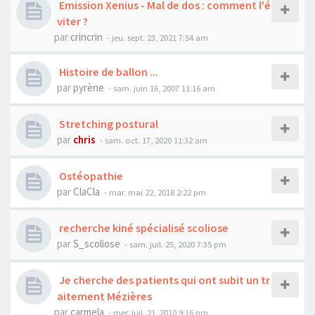
Emission Xenius - Mal de dos : comment l'é
viter ?
par
crincrin
- jeu. sept. 23, 2021 7:54 am
Histoire de ballon ...
par
pyrène
- sam. juin 16, 2007 11:16 am
Stretching postural
par
chris
- sam. oct. 17, 2020 11:32 am
Ostéopathie
par
ClaCla
- mar. mai 22, 2018 2:22 pm
recherche kiné spécialisé scoliose
par
S_scoliose
- sam. juil. 25, 2020 7:35 pm
Je cherche des patients qui ont subit un tr
aitement Mézières
par
carmela
- mer. juil. 21, 2010 9:16 pm