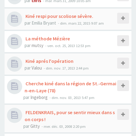
par
chris
- mar. mars 31, 2009 10:05 am
Kiné respi pour scoliose sévère.
par
Emilia Bryant
- dim. mars 22, 2015 9:07 am
La méthode Mézière
par
mutsy
- ven. oct. 25, 2013 12:53 pm
Kiné aprés l'opération
par
Valou
- dim. nov. 17, 2013 2:44 pm
Cherche kiné dans la région de St.-Germai
n-en-Laye (78)
par
Ingeborg
- dim. nov. 03, 2013 5:47 pm
FELDENKRAIS, pour se sentir mieux dans s
on corps !
par
Gitty
- mer. déc. 03, 2008 2:20 pm