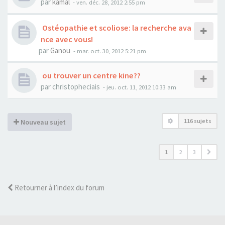
par
kamal
- ven. déc. 28, 2012 2:55 pm
Ostéopathie et scoliose: la recherche ava
nce avec vous!
par
Ganou
- mar. oct. 30, 2012 5:21 pm
ou trouver un centre kine??
par
christopheciais
- jeu. oct. 11, 2012 10:33 am
116 sujets
Nouveau sujet
1
2
3
Retourner à l’index du forum