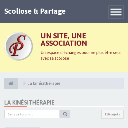
Scoliose & Partage
Toggle
Navigatio
UN SITE, UNE
ASSOCIATION
Un espace d'échanges pour ne plus être seul
avec sa scoliose
La kinésithérapie
LA KINÉSITHÉRAPIE
116 sujets