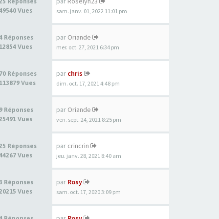
par
Roselyn23
25 Réponses
49540 Vues
sam. janv. 01, 2022 11:01 pm
par
Oriande
4 Réponses
12854 Vues
mer. oct. 27, 2021 6:34 pm
par
chris
70 Réponses
113879 Vues
dim. oct. 17, 2021 4:48 pm
par
Oriande
9 Réponses
25491 Vues
ven. sept. 24, 2021 8:25 pm
par
crincrin
25 Réponses
44267 Vues
jeu. janv. 28, 2021 8:40 am
par
Rosy
3 Réponses
20215 Vues
sam. oct. 17, 2020 3:09 pm
par
Rosy
4 Réponses