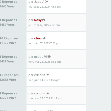
par
Jade A
0 Réponses
9645 Vues
jeu. sept. 26, 2024 4:54 pm
par
Rosy
1 Réponses
5452 Vues
jeu. mai 02, 2024 2:55 pm
par
chris
10 Réponses
11329 Vues
jeu. déc. 07, 2023 7:51 pm
par
midou76
1 Réponses
8432 Vues
ven. mai 26, 2023 7:51 am
par
crincrin
11 Réponses
32692 Vues
ven. juin 03, 2022 4:26 pm
par
crincrin
1 Réponses
16277 Vues
mer. avr. 06, 2022 11:11 am