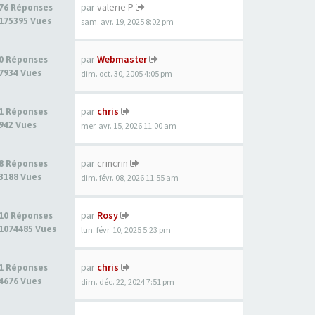
par
valerie P
76 Réponses
175395 Vues
sam. avr. 19, 2025 8:02 pm
par
Webmaster
0 Réponses
7934 Vues
dim. oct. 30, 2005 4:05 pm
par
chris
1 Réponses
942 Vues
mer. avr. 15, 2026 11:00 am
par
crincrin
8 Réponses
3188 Vues
dim. févr. 08, 2026 11:55 am
par
Rosy
10 Réponses
1074485 Vues
lun. févr. 10, 2025 5:23 pm
par
chris
1 Réponses
4676 Vues
dim. déc. 22, 2024 7:51 pm