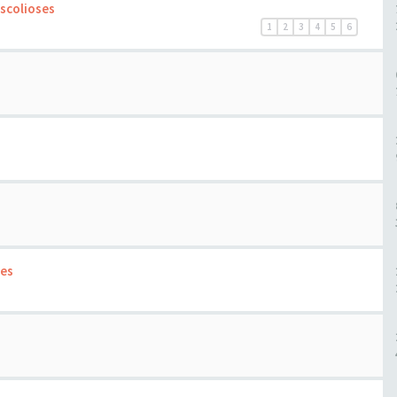
 scolioses
1
2
3
4
5
6
des