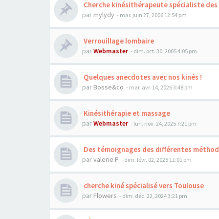
Cherche kinésithérapeute spécialiste des
par
mylydy
- mar. juin 27, 2006 12:54 pm
Verrouillage lombaire
par
Webmaster
- dim. oct. 30, 2005 4:05 pm
Quelques anecdotes avec nos kinés !
par
Bosse&co
- mar. avr. 14, 2026 3:48 pm
Kinésithérapie et massage
par
Webmaster
- lun. nov. 24, 2025 7:21 pm
Des témoignages des différentes métho
par
valerie P
- dim. févr. 02, 2025 11:01 pm
cherche kiné spécialisé vers Toulouse
par
Flowers
- dim. déc. 22, 2024 3:21 pm