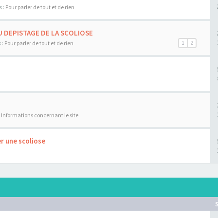
s :
Pour parler de tout et de rien
U DEPISTAGE DE LA SCOLIOSE
 :
Pour parler de tout et de rien
1
2
:
Informations concernant le site
r une scoliose