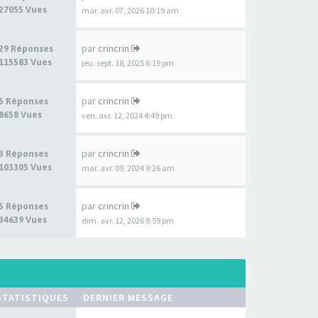
27055 Vues
mar. avr. 07, 2026 10:19 am
par
crincrin
29 Réponses
115583 Vues
jeu. sept. 18, 2025 6:19 pm
par
crincrin
5 Réponses
8658 Vues
ven. avr. 12, 2024 4:49 pm
par
crincrin
3 Réponses
103305 Vues
mar. avr. 09, 2024 9:26 am
par
crincrin
5 Réponses
34639 Vues
dim. avr. 12, 2026 8:59 pm
STATISTIQUES
DERNIER MESSAGE