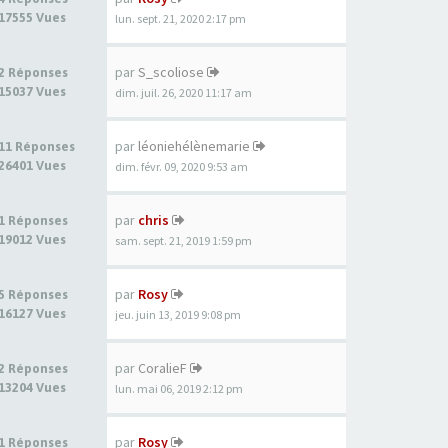
17555 Vues
lun. sept. 21, 2020 2:17 pm
par
S_scoliose
2 Réponses
15037 Vues
dim. juil. 26, 2020 11:17 am
par
léoniehélènemarie
11 Réponses
26401 Vues
dim. févr. 09, 2020 9:53 am
par
chris
1 Réponses
19012 Vues
sam. sept. 21, 2019 1:59 pm
par
Rosy
5 Réponses
16127 Vues
jeu. juin 13, 2019 9:08 pm
par
CoralieF
2 Réponses
13204 Vues
lun. mai 06, 2019 2:12 pm
par
Rosy
1 Réponses