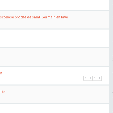
scoliose proche de saint Germain en laye
th
1
2
3
4
ulte
s