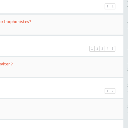
1
2
 orthophonistes?
1
2
3
4
5
viter ?
1
2