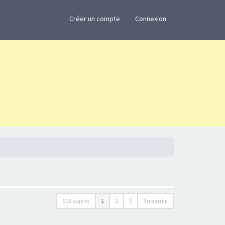
×
Créer un compte
Connexion
116 sujets
1
2
3
Suivante