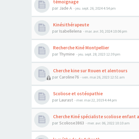
témoignage
par
Jade A
- jeu. sept. 26, 2024 4:54 pm
Kinésithérapeute
par
Isabellelena
- mar. avr. 30, 2024 10:06 pm
Recherche Kiné Montpellier
par
Thymine
- jeu. sept. 28, 2023 12:39 pm
Cherche kine sur Rouen et alentours
par
Caroline76
- ven. mai 26, 2023 12:51 am
Scoliose et ostéopathie
par
Laurast
- mer. mai 22, 2019 4:44 pm
Cherche Kiné spécialiste scoliose enfant
par
Scoliose3863
- mer. avr. 06, 2022 10:10 am