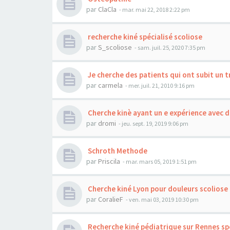
par
ClaCla
- mar. mai 22, 2018 2:22 pm
recherche kiné spécialisé scoliose
par
S_scoliose
- sam. juil. 25, 2020 7:35 pm
Je cherche des patients qui ont subit un 
par
carmela
- mer. juil. 21, 2010 9:16 pm
Cherche kinè ayant un e expérience avec d
par
dromi
- jeu. sept. 19, 2019 9:06 pm
Schroth Methode
par
Priscila
- mar. mars 05, 2019 1:51 pm
Cherche kiné Lyon pour douleurs scoliose
par
CoralieF
- ven. mai 03, 2019 10:30 pm
Recherche kiné pédiatrique sur Rennes spé