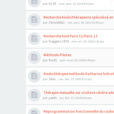
par
AC35
- mar. janv. 22, 2019 8:55 pm
Recherche kinésithérapeute spécialisé en 
par
Christelle1
- ven. janv. 04, 2019 10:40 am
Recherche kiné Paris 11/Paris 13
par
fragglec1974
- mer. oct. 10, 2018 1:42 pm
Méthode Pilates
par
fred1
- sam. mars 04, 2006 4:44 pm
Kinésithérapie méthode Katharina Schro
par
Silas
- ven. déc. 23, 2005 9:33 pm
Thérapie manuelle sur scoliose sévère ad
par
yaeln
- jeu. févr. 15, 2018 8:26 pm
Reprogrammation fonctionnelle du rachi