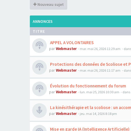
Nouveau sujet
ANNONCES
TITRE
APPEL A VOLONTAIRES
par
Webmaster
- mar. mai 26, 2026 11:29 am
- dans
Protections des données de Scoliose et 
par
Webmaster
- mar. mai 26, 2026 11:17 am
- dans
Évolution du fonctionnement du forum
par
Webmaster
- lun. mai 25, 2026 10:30 am
- dans 
La kinésithérapie et la scoliose : un acc
par
Webmaster
- jeu. mai 14, 2026 8:18 pm
Mise en garde IA (Intelligence Artificielle)