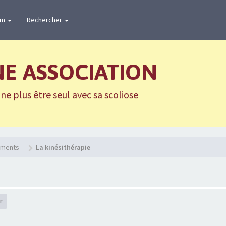
um
Rechercher
NE ASSOCIATION
e plus être seul avec sa scoliose
tements
La kinésithérapie
r