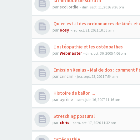
la méthode de Schroth
par
scoliordie
- dim. sept. 11, 2016 9:26 pm
Qu'en est-il des ordonnances de kinés et
par
Rosy
- jeu. oct. 21, 2021 10:33 am
L'ostéopathie et les ostéopathes
par
Webmaster
- dim. oct. 30, 2005 4:06 pm
Emission Xenius - Mal de dos : comment l'é
par
crincrin
- jeu. sept. 23, 2021 7:54 am
Histoire de ballon ...
par
pyrène
- sam. juin 16, 2007 11:16 am
Stretching postural
par
chris
- sam. oct. 17, 2020 11:32 am
Ostéopathie