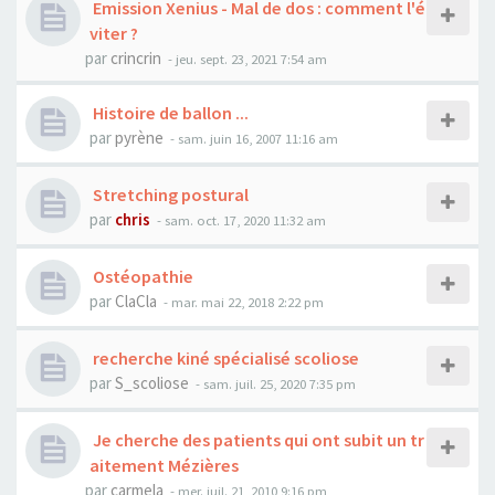
Emission Xenius - Mal de dos : comment l'é
viter ?
par
crincrin
- jeu. sept. 23, 2021 7:54 am
Histoire de ballon ...
par
pyrène
- sam. juin 16, 2007 11:16 am
Stretching postural
par
chris
- sam. oct. 17, 2020 11:32 am
Ostéopathie
par
ClaCla
- mar. mai 22, 2018 2:22 pm
recherche kiné spécialisé scoliose
par
S_scoliose
- sam. juil. 25, 2020 7:35 pm
Je cherche des patients qui ont subit un tr
aitement Mézières
par
carmela
- mer. juil. 21, 2010 9:16 pm