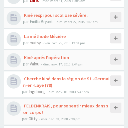
par
chris
- mar. mars 31, 2009 10:05 am
Kiné respi pour scoliose sévère.
par
Emilia Bryant
- dim. mars 22, 2015 9:07 am
La méthode Mézière
par
mutsy
- ven. oct. 25, 2013 12:53 pm
Kiné aprés l'opération
par
Valou
- dim. nov. 17, 2013 2:44 pm
Cherche kiné dans la région de St.-Germai
n-en-Laye (78)
par
Ingeborg
- dim. nov. 03, 2013 5:47 pm
FELDENKRAIS, pour se sentir mieux dans s
on corps !
par
Gitty
- mer. déc. 03, 2008 2:20 pm