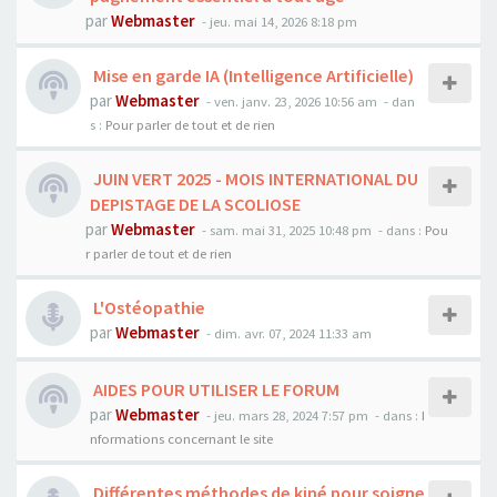
par
Webmaster
- jeu. mai 14, 2026 8:18 pm
Mise en garde IA (Intelligence Artificielle)
par
Webmaster
- ven. janv. 23, 2026 10:56 am
- dan
s :
Pour parler de tout et de rien
JUIN VERT 2025 - MOIS INTERNATIONAL DU
DEPISTAGE DE LA SCOLIOSE
par
Webmaster
- sam. mai 31, 2025 10:48 pm
- dans :
Pou
r parler de tout et de rien
L'Ostéopathie
par
Webmaster
- dim. avr. 07, 2024 11:33 am
AIDES POUR UTILISER LE FORUM
par
Webmaster
- jeu. mars 28, 2024 7:57 pm
- dans :
I
nformations concernant le site
Différentes méthodes de kiné pour soigne