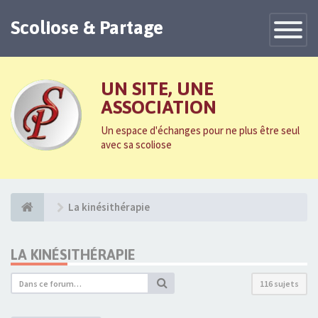
Scoliose & Partage
Toggle
Navigatio
UN SITE, UNE
ASSOCIATION
Un espace d'échanges pour ne plus être seul
avec sa scoliose
La kinésithérapie
LA KINÉSITHÉRAPIE
116 sujets