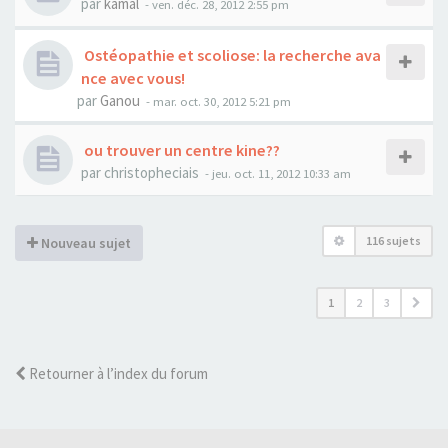
par
kamal
- ven. déc. 28, 2012 2:55 pm
Ostéopathie et scoliose: la recherche ava
nce avec vous!
par
Ganou
- mar. oct. 30, 2012 5:21 pm
ou trouver un centre kine??
par
christopheciais
- jeu. oct. 11, 2012 10:33 am
116 sujets
Nouveau sujet
1
2
3
Retourner à l’index du forum