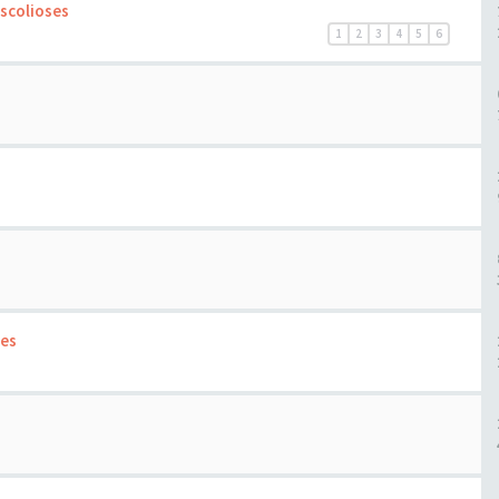
 scolioses
1
2
3
4
5
6
des