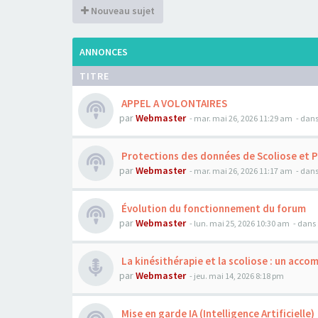
Nouveau sujet
ANNONCES
TITRE
APPEL A VOLONTAIRES
par
Webmaster
- mar. mai 26, 2026 11:29 am
- dans
Protections des données de Scoliose et 
par
Webmaster
- mar. mai 26, 2026 11:17 am
- dans
Évolution du fonctionnement du forum
par
Webmaster
- lun. mai 25, 2026 10:30 am
- dans 
La kinésithérapie et la scoliose : un acc
par
Webmaster
- jeu. mai 14, 2026 8:18 pm
Mise en garde IA (Intelligence Artificielle)