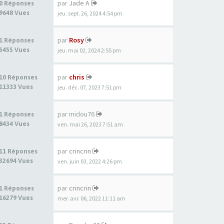
par
Jade A
0 Réponses
9648 Vues
jeu. sept. 26, 2024 4:54 pm
par
Rosy
1 Réponses
5455 Vues
jeu. mai 02, 2024 2:55 pm
par
chris
10 Réponses
11333 Vues
jeu. déc. 07, 2023 7:51 pm
par
midou76
1 Réponses
8434 Vues
ven. mai 26, 2023 7:51 am
par
crincrin
11 Réponses
32694 Vues
ven. juin 03, 2022 4:26 pm
par
crincrin
1 Réponses
16279 Vues
mer. avr. 06, 2022 11:11 am