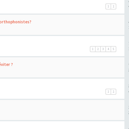
1
2
 orthophonistes?
1
2
3
4
5
viter ?
1
2