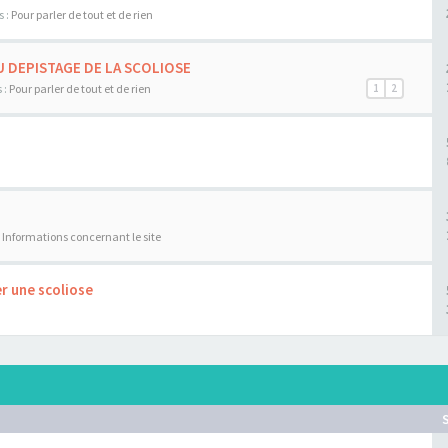
s :
Pour parler de tout et de rien
U DEPISTAGE DE LA SCOLIOSE
 :
Pour parler de tout et de rien
1
2
:
Informations concernant le site
r une scoliose