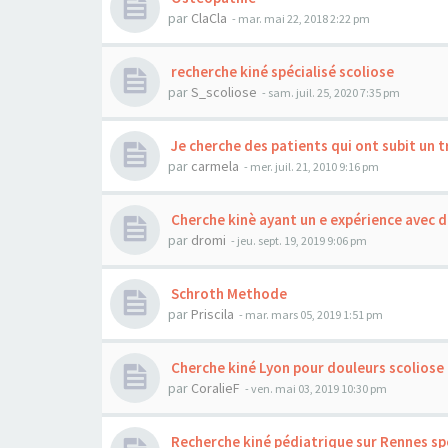
par
ClaCla
- mar. mai 22, 2018 2:22 pm
recherche kiné spécialisé scoliose
par
S_scoliose
- sam. juil. 25, 2020 7:35 pm
Je cherche des patients qui ont subit un 
par
carmela
- mer. juil. 21, 2010 9:16 pm
Cherche kinè ayant un e expérience avec d
par
dromi
- jeu. sept. 19, 2019 9:06 pm
Schroth Methode
par
Priscila
- mar. mars 05, 2019 1:51 pm
Cherche kiné Lyon pour douleurs scoliose
par
CoralieF
- ven. mai 03, 2019 10:30 pm
Recherche kiné pédiatrique sur Rennes spé