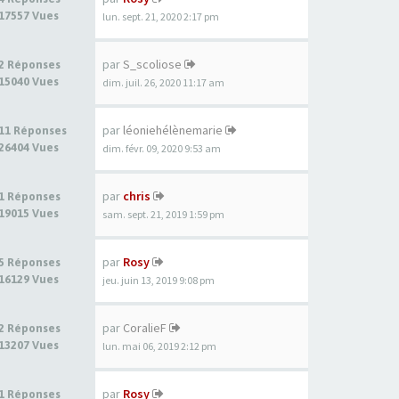
17557 Vues
lun. sept. 21, 2020 2:17 pm
par
S_scoliose
2 Réponses
15040 Vues
dim. juil. 26, 2020 11:17 am
par
léoniehélènemarie
11 Réponses
26404 Vues
dim. févr. 09, 2020 9:53 am
par
chris
1 Réponses
19015 Vues
sam. sept. 21, 2019 1:59 pm
par
Rosy
5 Réponses
16129 Vues
jeu. juin 13, 2019 9:08 pm
par
CoralieF
2 Réponses
13207 Vues
lun. mai 06, 2019 2:12 pm
par
Rosy
1 Réponses