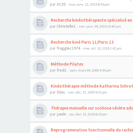
par
AC35
- mar. janv. 22, 2019 8:55 pm
Recherche kinésithérapeute spécialisé en 
par
Christelle1
- ven. janv. 04, 2019 10:40 am
Recherche kiné Paris 11/Paris 13
par
fragglec1974
- mer. oct. 10, 2018 1:42 pm
Méthode Pilates
par
fred1
- sam. mars 04, 2006 4:44 pm
Kinésithérapie méthode Katharina Schro
par
Silas
- ven. déc. 23, 2005 9:33 pm
Thérapie manuelle sur scoliose sévère ad
par
yaeln
- jeu. févr. 15, 2018 8:26 pm
Reprogrammation fonctionnelle du rachi