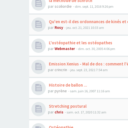
la méthode de Schroth
par
scoliordie
- dim. sept. 11, 2016 9:26 pm
Qu'en est-il des ordonnances de kinés et
par
Rosy
- jeu. oct. 21, 2021 10:33 am
L'ostéopathie et les ostéopathes
par
Webmaster
- dim. oct. 30, 2005 4:06 pm
Emission Xenius - Mal de dos : comment l'é
par
crincrin
- jeu. sept. 23, 2021 7:54 am
Histoire de ballon ...
par
pyrène
- sam. juin 16, 2007 11:16 am
Stretching postural
par
chris
- sam. oct. 17, 2020 11:32 am
Ostéopathie