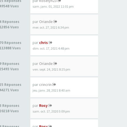
par
Roselyn23
25 Réponses
49548 Vues
sam. janv. 01, 2022 11:01 pm
par
Oriande
4 Réponses
12856 Vues
mer. oct. 27, 2021 6:34 pm
par
chris
70 Réponses
113888 Vues
dim. oct. 17, 2021 4:48 pm
par
Oriande
9 Réponses
25493 Vues
ven. sept. 24, 2021 8:25 pm
par
crincrin
25 Réponses
44271 Vues
jeu. janv. 28, 2021 8:40 am
par
Rosy
3 Réponses
20218 Vues
sam. oct. 17, 2020 3:09 pm
par
Rosy
4 Réponses