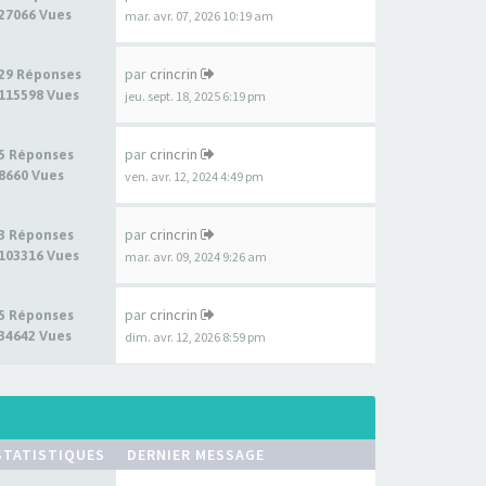
27066 Vues
mar. avr. 07, 2026 10:19 am
par
crincrin
29 Réponses
115598 Vues
jeu. sept. 18, 2025 6:19 pm
par
crincrin
5 Réponses
8660 Vues
ven. avr. 12, 2024 4:49 pm
par
crincrin
3 Réponses
103316 Vues
mar. avr. 09, 2024 9:26 am
par
crincrin
5 Réponses
34642 Vues
dim. avr. 12, 2026 8:59 pm
STATISTIQUES
DERNIER MESSAGE