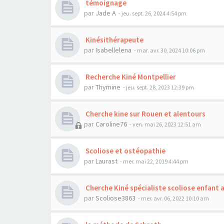
témoignage
par
Jade A
- jeu. sept. 26, 2024 4:54 pm
Kinésithérapeute
par
Isabellelena
- mar. avr. 30, 2024 10:06 pm
Recherche Kiné Montpellier
par
Thymine
- jeu. sept. 28, 2023 12:39 pm
Cherche kine sur Rouen et alentours
par
Caroline76
- ven. mai 26, 2023 12:51 am
Scoliose et ostéopathie
par
Laurast
- mer. mai 22, 2019 4:44 pm
Cherche Kiné spécialiste scoliose enfant
par
Scoliose3863
- mer. avr. 06, 2022 10:10 am