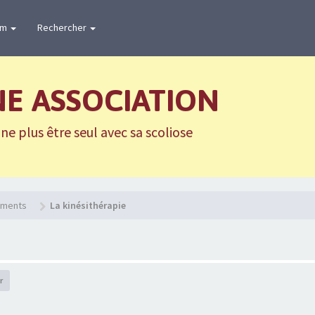
um
Rechercher
NE ASSOCIATION
e plus être seul avec sa scoliose
tements
La kinésithérapie
r