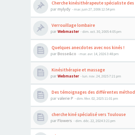
Cherche kinésithérapeute spécialiste des
par
mylydy
- mar. juin 27, 2006 12:54 pm
Verrouillage lombaire
par
Webmaster
- dim. oct. 30, 2005 4:05 pm
Quelques anecdotes avec nos kinés !
par
Bosse&co
- mar. avr. 14, 2026 3:48 pm
Kinésithérapie et massage
par
Webmaster
- lun. nov. 24, 2025 7:21 pm
Des témoignages des différentes métho
par
valerie P
- dim. févr. 02, 2025 11:01 pm
cherche kiné spécialisé vers Toulouse
par
Flowers
- dim. déc. 22, 2024 3:21 pm