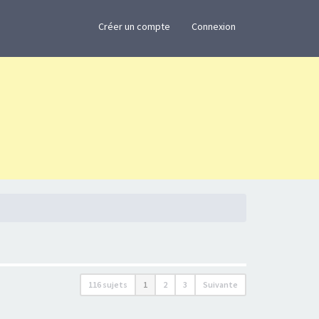
×
Créer un compte
Connexion
116 sujets
1
2
3
Suivante