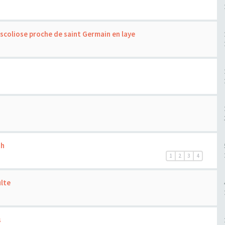
scoliose proche de saint Germain en laye
th
1
2
3
4
ulte
s