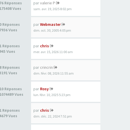
par
valerie P
76 Réponses
175408 Vues
sam. avr. 19, 2025 8:02 pm
par
Webmaster
0 Réponses
7936 Vues
dim. oct. 30, 2005 4:05 pm
par
chris
1 Réponses
945 Vues
mer. avr. 15, 2026 11:00 am
par
crincrin
8 Réponses
3191 Vues
dim. févr. 08, 2026 11:55 am
par
Rosy
10 Réponses
1074489 Vues
lun. févr. 10, 2025 5:23 pm
par
chris
1 Réponses
4679 Vues
dim. déc. 22, 2024 7:51 pm