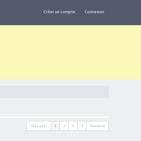
×
Créer un compte
Connexion
182 sujets
1
2
3
4
Suivante