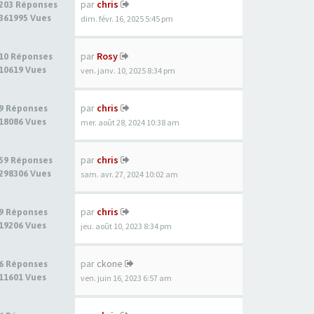
par
chris
203 Réponses
361995 Vues
dim. févr. 16, 2025 5:45 pm
par
Rosy
10 Réponses
10619 Vues
ven. janv. 10, 2025 8:34 pm
par
chris
9 Réponses
18086 Vues
mer. août 28, 2024 10:38 am
par
chris
59 Réponses
298306 Vues
sam. avr. 27, 2024 10:02 am
par
chris
9 Réponses
19206 Vues
jeu. août 10, 2023 8:34 pm
par
ckone
6 Réponses
11601 Vues
ven. juin 16, 2023 6:57 am