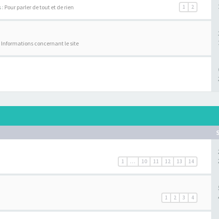
 :
Pour parler de tout et de rien
1
2
:
Informations concernant le site
1
…
10
11
12
13
14
1
2
3
4