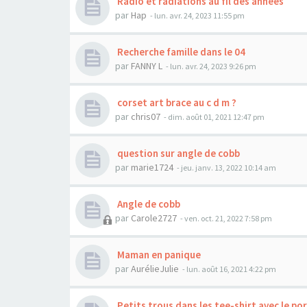
Radio et radiations au fil des années
par
Hap
- lun. avr. 24, 2023 11:55 pm
Recherche famille dans le 04
par
FANNY L
- lun. avr. 24, 2023 9:26 pm
corset art brace au c d m ?
par
chris07
- dim. août 01, 2021 12:47 pm
question sur angle de cobb
par
marie1724
- jeu. janv. 13, 2022 10:14 am
Angle de cobb
par
Carole2727
- ven. oct. 21, 2022 7:58 pm
Maman en panique
par
AurélieJulie
- lun. août 16, 2021 4:22 pm
Petits trous dans les tee-shirt avec le po