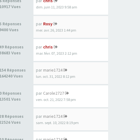
par
chris
6 Réponses
10917 Vues
dim. juin 11, 2023 9:58 am
par
Rosy
5 Réponses
9400 Vues
mer. avr. 26, 2023 1:44 pm
par
chris
49 Réponses
38683 Vues
mar. févr. 07, 2023 2:12 pm
par
marie1724
154 Réponses
164240 Vues
lun. oct. 31, 2022 8:12 pm
par
Carole2727
0 Réponses
13501 Vues
ven. oct. 21, 2022 7:58 pm
par
marie1724
28 Réponses
22526 Vues
sam. sept. 10, 2022 8:19 pm
par
marie1724
10 Réponses