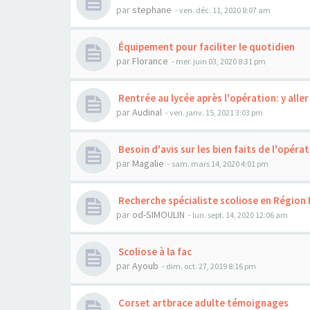
par
stephane
- ven. déc. 11, 2020 8:07 am
Équipement pour faciliter le quotidien
par
Florance
- mer. juin 03, 2020 8:31 pm
Rentrée au lycée après l'opération: y aller
par
Audinal
- ven. janv. 15, 2021 3:03 pm
Besoin d'avis sur les bien faits de l'opéra
par
Magalie
- sam. mars 14, 2020 4:01 pm
Recherche spécialiste scoliose en Région 
par
od-SIMOULIN
- lun. sept. 14, 2020 12:06 am
Scoliose à la fac
par
Ayoub
- dim. oct. 27, 2019 8:16 pm
Corset artbrace adulte témoignages