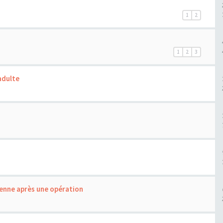
1
2
1
2
3
adulte
enne après une opération