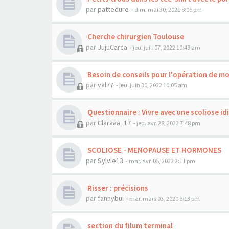
par
pattedure
- dim. mai 30, 2021 8:05 pm
Cherche chirurgien Toulouse
par
JujuCarca
- jeu. juil. 07, 2022 10:49 am
Besoin de conseils pour l'opération de mo
par
val77
- jeu. juin 30, 2022 10:05 am
Questionnaire : Vivre avec une scoliose i
par
Claraaa_17
- jeu. avr. 28, 2022 7:48 pm
SCOLIOSE - MENOPAUSE ET HORMONES
par
Sylvie13
- mar. avr. 05, 2022 2:11 pm
Risser : précisions
par
fannybui
- mar. mars 03, 2020 6:13 pm
section du filum terminal