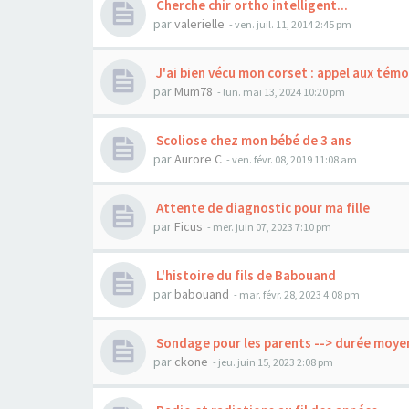
Cherche chir ortho intelligent...
par
valerielle
- ven. juil. 11, 2014 2:45 pm
J'ai bien vécu mon corset : appel aux témo
par
Mum78
- lun. mai 13, 2024 10:20 pm
Scoliose chez mon bébé de 3 ans
par
Aurore C
- ven. févr. 08, 2019 11:08 am
Attente de diagnostic pour ma fille
par
Ficus
- mer. juin 07, 2023 7:10 pm
L'histoire du fils de Babouand
par
babouand
- mar. févr. 28, 2023 4:08 pm
Sondage pour les parents --> durée moye
par
ckone
- jeu. juin 15, 2023 2:08 pm