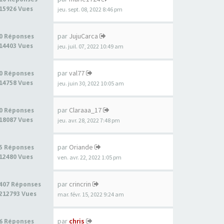
15926 Vues
jeu. sept. 08, 2022 8:46 pm
par
JujuCarca
0 Réponses
14403 Vues
jeu. juil. 07, 2022 10:49 am
par
val77
0 Réponses
14758 Vues
jeu. juin 30, 2022 10:05 am
par
Claraaa_17
0 Réponses
18087 Vues
jeu. avr. 28, 2022 7:48 pm
par
Oriande
5 Réponses
12480 Vues
ven. avr. 22, 2022 1:05 pm
par
crincrin
407 Réponses
212793 Vues
mar. févr. 15, 2022 9:24 am
par
chris
6 Réponses