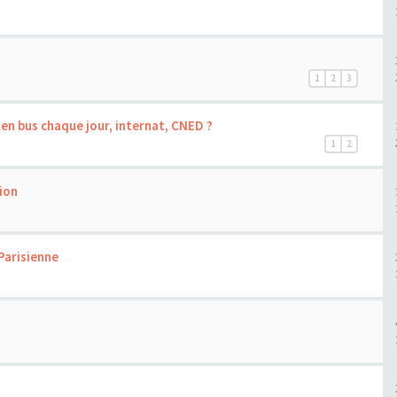
1
2
3
 en bus chaque jour, internat, CNED ?
1
2
tion
Parisienne