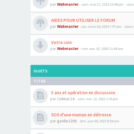
par
Webmaster
- sam. mai 31, 2025 10:48 pm
- dans
AIDES POUR UTILISER LE FORUM
par
Webmaster
- jeu. mars 28, 2024 7:57 pm
- dans 
Votre coin
par
Webmaster
- mer. nov. 02, 2005 11:49 am
SUJETS
TITRE
5 ans et opération en discussion
par
Celmac14
- sam. nov. 12, 2022 1:45 pm
SOS d'une maman en détresse.
par
gaelle2206
- dim. juin 04, 2023 8:59 am