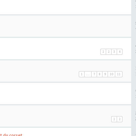
1
2
3
4
1
…
7
8
9
10
11
1
2
rt du corset