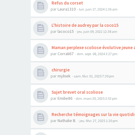
Refus du corset
par
Laura1310
- lun. juin 17, 2024 1:36 am
L'histoire de audrey par la coco15
par
lacoco15
- jeu. juin 09, 2022 12:38 am
Maman perplexe scoliose évolutive jeune 
par
Corrali67
- dim. sept. 08, 2024 3:27 pm
chirurgie
par
mylnek
- sam. févr. 01, 2025 7:39 pm
Sujet brevet oral scoliose
par
Emilie86
- dim. mars 30, 2025 3:53 pm
Recherche témoignages sur la vie quotidi
par
Nathalie B.
- jeu. févr. 27, 2025 1:20 pm