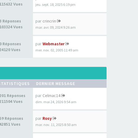
115632 Vues
jeu. sept. 18, 2025 6:19 pm
par
crincrin
3 Réponses
103324 Vues
mar. avr. 09, 2024 9:26 am
par
Webmaster
0 Réponses
24120 Vues
mer. nov. 02, 2005 11:49 am
STATISTIQUES
DERNIER MESSAGE
par
Celmac14
201 Réponses
211504 Vues
dim. mai 24, 2026 9:54 am
par
Rosy
59 Réponses
42851 Vues
mar. nov. 11, 2025 8:50 am