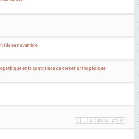
n fils en novembre
diopathique et la contrainte du corset orthopédique
1
…
24
25
26
27
28