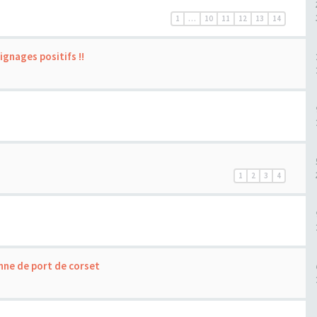
1
…
10
11
12
13
14
ignages positifs !!
1
2
3
4
nne de port de corset