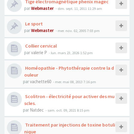
Tige électromagnétique phenix magec
par
Webmaster
- dim. sept. 11, 2011 11:29 am
Le sport
par
Webmaster
- mer. nov. 02, 2005 7:03 pm
Collier cervical
par
valerie P
- lun. mars 23, 2026 1:52 pm
Homéopathie - Phytothérapie contre la d
ouleur
par
vachette60
- mer. mai 08, 2013 7:16 pm
Scolitron - électricité pour activer des mu
scles.
par
Natdec
- sam. oct. 09, 2021 8:15 pm
Traitement par injections de toxine botuli
nique