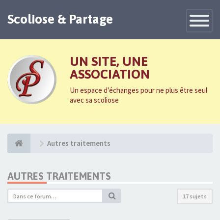
Scoliose & Partage
Toggle
Navigatio
UN SITE, UNE
ASSOCIATION
Un espace d'échanges pour ne plus être seul
avec sa scoliose
Autres traitements
AUTRES TRAITEMENTS
17 sujets