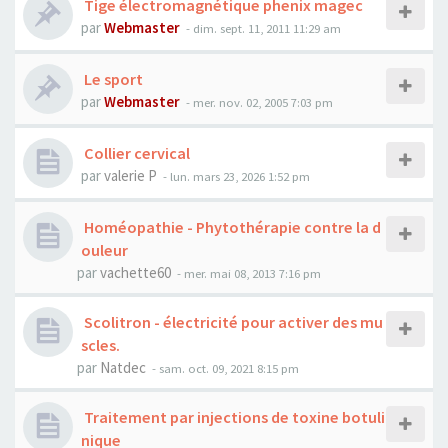
Tige électromagnétique phenix magec
par
Webmaster
- dim. sept. 11, 2011 11:29 am
Le sport
par
Webmaster
- mer. nov. 02, 2005 7:03 pm
Collier cervical
par
valerie P
- lun. mars 23, 2026 1:52 pm
Homéopathie - Phytothérapie contre la d
ouleur
par
vachette60
- mer. mai 08, 2013 7:16 pm
Scolitron - électricité pour activer des mu
scles.
par
Natdec
- sam. oct. 09, 2021 8:15 pm
Traitement par injections de toxine botuli
nique