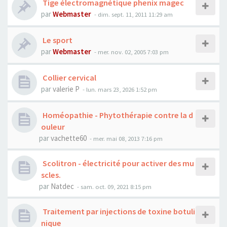
Tige électromagnétique phenix magec
par
Webmaster
- dim. sept. 11, 2011 11:29 am
Le sport
par
Webmaster
- mer. nov. 02, 2005 7:03 pm
Collier cervical
par
valerie P
- lun. mars 23, 2026 1:52 pm
Homéopathie - Phytothérapie contre la d
ouleur
par
vachette60
- mer. mai 08, 2013 7:16 pm
Scolitron - électricité pour activer des mu
scles.
par
Natdec
- sam. oct. 09, 2021 8:15 pm
Traitement par injections de toxine botuli
nique