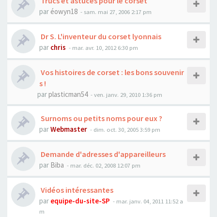
Trucs et astuces pour le corset
par
éowyn18
- sam. mai 27, 2006 2:17 pm
Dr S. L'inventeur du corset lyonnais
par
chris
- mar. avr. 10, 2012 6:30 pm
Vos histoires de corset : les bons souvenir
s !
par
plasticman54
- ven. janv. 29, 2010 1:36 pm
Surnoms ou petits noms pour eux ?
par
Webmaster
- dim. oct. 30, 2005 3:59 pm
Demande d'adresses d'appareilleurs
par
Biba
- mar. déc. 02, 2008 12:07 pm
Vidéos intéressantes
par
equipe-du-site-SP
- mar. janv. 04, 2011 11:52 a
m