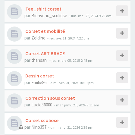
Tee_shirt corset
par
Bienvenu_scoliose
- lun. mai 27, 2024 9:29 am
Corset et mobilité
par
Zeldine
- jeu. avr. 11, 2024 7:22 pm
Corset ART BRACE
par
thansani
- jeu. mars 05, 2015 2:45 pm
Dessin corset
par
Emilie86
- dim. oct. 01, 2023 10:19 pm
Correction sous corset
par
Lucie36000
- mar. janv. 23, 2024 9:11 am
Corset scoliose
par
Nino357
- dim. janv. 21, 2024 2:39 pm