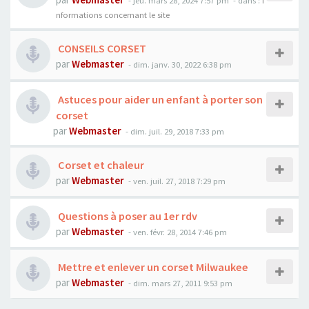
- jeu. mars 28, 2024 7:57 pm
- dans :
I
nformations concernant le site
CONSEILS CORSET
par
Webmaster
- dim. janv. 30, 2022 6:38 pm
Astuces pour aider un enfant à porter son
corset
par
Webmaster
- dim. juil. 29, 2018 7:33 pm
Corset et chaleur
par
Webmaster
- ven. juil. 27, 2018 7:29 pm
Questions à poser au 1er rdv
par
Webmaster
- ven. févr. 28, 2014 7:46 pm
Mettre et enlever un corset Milwaukee
par
Webmaster
- dim. mars 27, 2011 9:53 pm