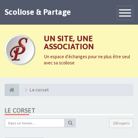
Scoliose & Partage
Toggle
Navigatio
UN SITE, UNE
ASSOCIATION
Un espace d'échanges pour ne plus être seul
avec sa scoliose
Le corset
LE CORSET
220 sujets