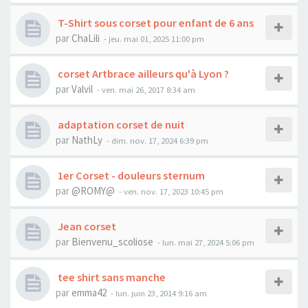
T-Shirt sous corset pour enfant de 6 ans
par
ChaLili
- jeu. mai 01, 2025 11:00 pm
corset Artbrace ailleurs qu'à Lyon ?
par
Valvil
- ven. mai 26, 2017 8:34 am
adaptation corset de nuit
par
NathLy
- dim. nov. 17, 2024 6:39 pm
1er Corset - douleurs sternum
par
@ROMY@
- ven. nov. 17, 2023 10:45 pm
Jean corset
par
Bienvenu_scoliose
- lun. mai 27, 2024 5:06 pm
tee shirt sans manche
par
emma42
- lun. juin 23, 2014 9:16 am