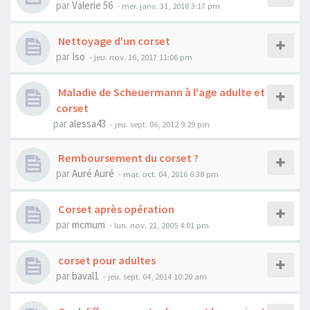
par
Valerie 56
- mer. janv. 31, 2018 3:17 pm
Nettoyage d'un corset
par
Iso
- jeu. nov. 16, 2017 11:06 pm
Maladie de Scheuermann à l'age adulte et
corset
par
alessa43
- jeu. sept. 06, 2012 9:29 pm
Remboursement du corset ?
par
Auré Auré
- mar. oct. 04, 2016 6:38 pm
Corset après opération
par
mcmum
- lun. nov. 21, 2005 4:01 pm
corset pour adultes
par
baval1
- jeu. sept. 04, 2014 10:20 am