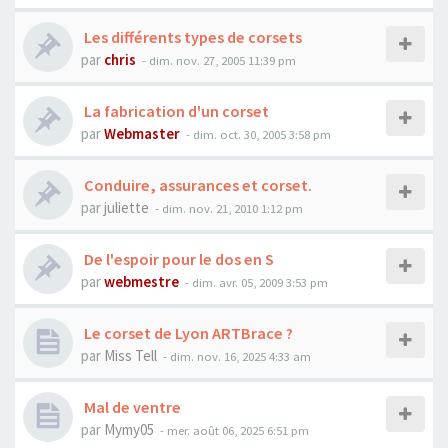
Les différents types de corsets
par
chris
- dim. nov. 27, 2005 11:39 pm
La fabrication d'un corset
par
Webmaster
- dim. oct. 30, 2005 3:58 pm
Conduire, assurances et corset.
par
juliette
- dim. nov. 21, 2010 1:12 pm
De l'espoir pour le dos en S
par
webmestre
- dim. avr. 05, 2009 3:53 pm
Le corset de Lyon ARTBrace ?
par
Miss Tell
- dim. nov. 16, 2025 4:33 am
Mal de ventre
par
Mymy05
- mer. août 06, 2025 6:51 pm