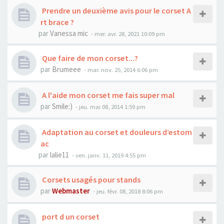
Prendre un deuxième avis pour le corset A
rt brace ?
par
Vanessa mic
- mer. avr. 28, 2021 10:09 pm
Que faire de mon corset...?
par
Brumeee
- mar. nov. 25, 2014 6:06 pm
A l'aide mon corset me fais super mal
par
Smile:)
- jeu. mai 08, 2014 1:59 pm
Adaptation au corset et douleurs d’estom
ac
par
lalie11
- ven. janv. 11, 2019 4:55 pm
Corsets usagés pour stands
par
Webmaster
- jeu. févr. 08, 2018 8:06 pm
port d un corset