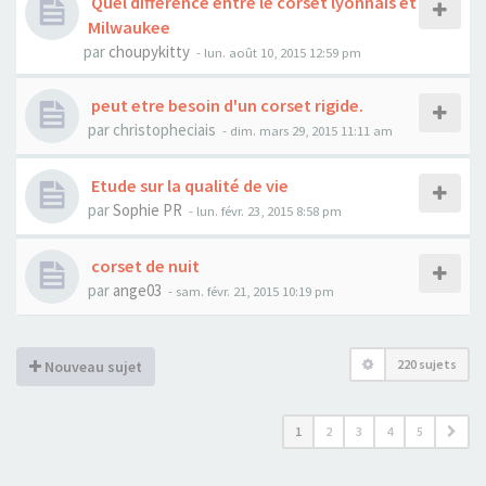
Quel difference entre le corset lyonnais et
Milwaukee
par
choupykitty
- lun. août 10, 2015 12:59 pm
peut etre besoin d'un corset rigide.
par
christopheciais
- dim. mars 29, 2015 11:11 am
Etude sur la qualité de vie
par
Sophie PR
- lun. févr. 23, 2015 8:58 pm
corset de nuit
par
ange03
- sam. févr. 21, 2015 10:19 pm
220 sujets
Nouveau sujet
1
2
3
4
5