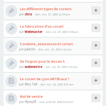
Les différents types de corsets
par
chris
- dim. nov. 27, 2005 11:39 pm
La fabrication d'un corset
par
Webmaster
- dim. oct. 30, 2005 3:58 pm
Conduire, assurances et corset.
par
juliette
- dim. nov. 21, 2010 1:12 pm
De l'espoir pour le dos en S
par
webmestre
- dim. avr. 05, 2009 3:53 pm
Le corset de Lyon ARTBrace ?
par
Miss Tell
- dim. nov. 16, 2025 4:33 am
Mal de ventre
par
Mymy05
- mer. août 06, 2025 6:51 pm