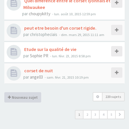
Quel difference entre le corset lyonnais et
Milwaukee
par
choupykitty
- lun. août 10, 2015 12:59 pm
peut etre besoin d'un corset rigide.
par
christopheciais
- dim. mars 29, 2015 11:11 am
Etude sur la qualité de vie
par
Sophie PR
- lun. févr. 23, 2015 8:58 pm
corset de nuit
par
ange03
- sam. févr. 21, 2015 10:19 pm
220 sujets
Nouveau sujet
1
2
3
4
5