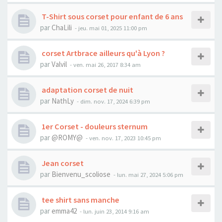
T-Shirt sous corset pour enfant de 6 ans
par
ChaLili
- jeu. mai 01, 2025 11:00 pm
corset Artbrace ailleurs qu'à Lyon ?
par
Valvil
- ven. mai 26, 2017 8:34 am
adaptation corset de nuit
par
NathLy
- dim. nov. 17, 2024 6:39 pm
1er Corset - douleurs sternum
par
@ROMY@
- ven. nov. 17, 2023 10:45 pm
Jean corset
par
Bienvenu_scoliose
- lun. mai 27, 2024 5:06 pm
tee shirt sans manche
par
emma42
- lun. juin 23, 2014 9:16 am