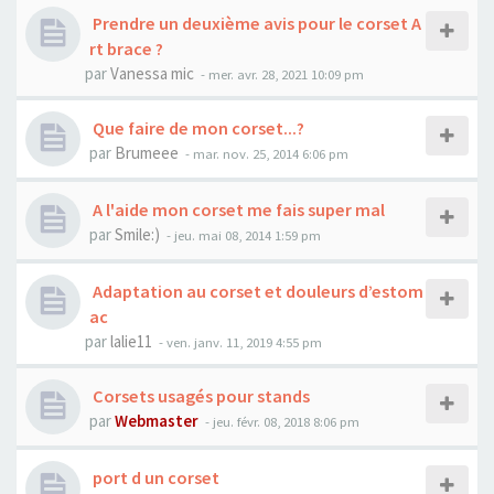
Prendre un deuxième avis pour le corset A
rt brace ?
par
Vanessa mic
- mer. avr. 28, 2021 10:09 pm
Que faire de mon corset...?
par
Brumeee
- mar. nov. 25, 2014 6:06 pm
A l'aide mon corset me fais super mal
par
Smile:)
- jeu. mai 08, 2014 1:59 pm
Adaptation au corset et douleurs d’estom
ac
par
lalie11
- ven. janv. 11, 2019 4:55 pm
Corsets usagés pour stands
par
Webmaster
- jeu. févr. 08, 2018 8:06 pm
port d un corset