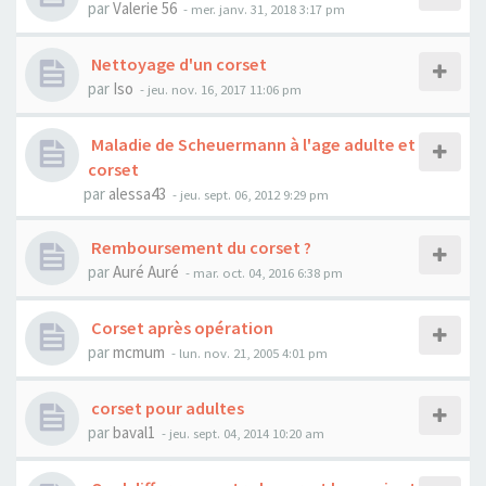
par
Valerie 56
- mer. janv. 31, 2018 3:17 pm
Nettoyage d'un corset
par
Iso
- jeu. nov. 16, 2017 11:06 pm
Maladie de Scheuermann à l'age adulte et
corset
par
alessa43
- jeu. sept. 06, 2012 9:29 pm
Remboursement du corset ?
par
Auré Auré
- mar. oct. 04, 2016 6:38 pm
Corset après opération
par
mcmum
- lun. nov. 21, 2005 4:01 pm
corset pour adultes
par
baval1
- jeu. sept. 04, 2014 10:20 am