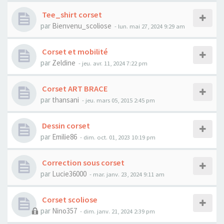
Tee_shirt corset
par
Bienvenu_scoliose
- lun. mai 27, 2024 9:29 am
Corset et mobilité
par
Zeldine
- jeu. avr. 11, 2024 7:22 pm
Corset ART BRACE
par
thansani
- jeu. mars 05, 2015 2:45 pm
Dessin corset
par
Emilie86
- dim. oct. 01, 2023 10:19 pm
Correction sous corset
par
Lucie36000
- mar. janv. 23, 2024 9:11 am
Corset scoliose
par
Nino357
- dim. janv. 21, 2024 2:39 pm