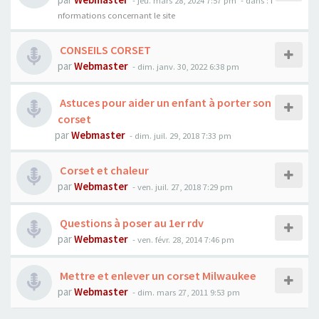
- jeu. mars 28, 2024 7:57 pm
- dans :
I
nformations concernant le site
CONSEILS CORSET
par
Webmaster
- dim. janv. 30, 2022 6:38 pm
Astuces pour aider un enfant à porter son
corset
par
Webmaster
- dim. juil. 29, 2018 7:33 pm
Corset et chaleur
par
Webmaster
- ven. juil. 27, 2018 7:29 pm
Questions à poser au 1er rdv
par
Webmaster
- ven. févr. 28, 2014 7:46 pm
Mettre et enlever un corset Milwaukee
par
Webmaster
- dim. mars 27, 2011 9:53 pm