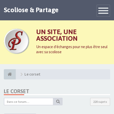
Scoliose & Partage
Toggle
Navigatio
UN SITE, UNE
ASSOCIATION
Un espace d'échanges pour ne plus être seul
avec sa scoliose
Le corset
LE CORSET
220 sujets