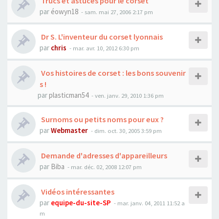
Trucs et astuces pour le corset
par
éowyn18
- sam. mai 27, 2006 2:17 pm
Dr S. L'inventeur du corset lyonnais
par
chris
- mar. avr. 10, 2012 6:30 pm
Vos histoires de corset : les bons souvenir
s !
par
plasticman54
- ven. janv. 29, 2010 1:36 pm
Surnoms ou petits noms pour eux ?
par
Webmaster
- dim. oct. 30, 2005 3:59 pm
Demande d'adresses d'appareilleurs
par
Biba
- mar. déc. 02, 2008 12:07 pm
Vidéos intéressantes
par
equipe-du-site-SP
- mar. janv. 04, 2011 11:52 a
m