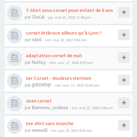
T-Shirt sous corset pour enfant de 6 ans
par
ChaLili
- jeu. mai 01, 2025 11:00 pm
corset Artbrace ailleurs qu'à Lyon ?
par
Valvil
- ven. mai 26, 2017 8:34 am
adaptation corset de nuit
par
NathLy
- dim. nov. 17, 2024 6:39 pm
1er Corset - douleurs sternum
par
@ROMY@
- ven. nov. 17, 2023 10:45 pm
Jean corset
par
Bienvenu_scoliose
- lun. mai 27, 2024 5:06 pm
tee shirt sans manche
par
emma42
- lun. juin 23, 2014 9:16 am