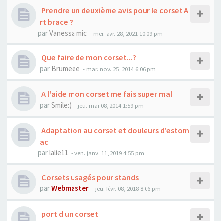
Prendre un deuxième avis pour le corset A
rt brace ?
par
Vanessa mic
- mer. avr. 28, 2021 10:09 pm
Que faire de mon corset...?
par
Brumeee
- mar. nov. 25, 2014 6:06 pm
A l'aide mon corset me fais super mal
par
Smile:)
- jeu. mai 08, 2014 1:59 pm
Adaptation au corset et douleurs d’estom
ac
par
lalie11
- ven. janv. 11, 2019 4:55 pm
Corsets usagés pour stands
par
Webmaster
- jeu. févr. 08, 2018 8:06 pm
port d un corset