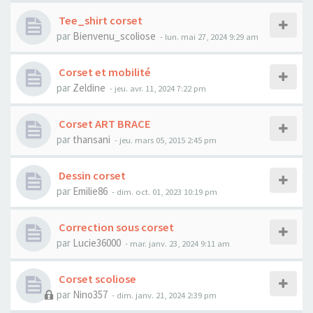
Tee_shirt corset
par
Bienvenu_scoliose
- lun. mai 27, 2024 9:29 am
Corset et mobilité
par
Zeldine
- jeu. avr. 11, 2024 7:22 pm
Corset ART BRACE
par
thansani
- jeu. mars 05, 2015 2:45 pm
Dessin corset
par
Emilie86
- dim. oct. 01, 2023 10:19 pm
Correction sous corset
par
Lucie36000
- mar. janv. 23, 2024 9:11 am
Corset scoliose
par
Nino357
- dim. janv. 21, 2024 2:39 pm