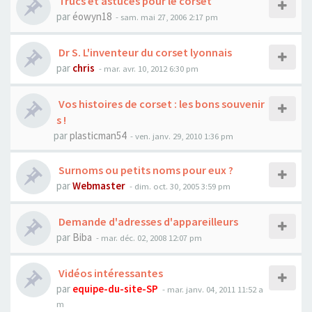
Trucs et astuces pour le corset
par
éowyn18
- sam. mai 27, 2006 2:17 pm
Dr S. L'inventeur du corset lyonnais
par
chris
- mar. avr. 10, 2012 6:30 pm
Vos histoires de corset : les bons souvenir
s !
par
plasticman54
- ven. janv. 29, 2010 1:36 pm
Surnoms ou petits noms pour eux ?
par
Webmaster
- dim. oct. 30, 2005 3:59 pm
Demande d'adresses d'appareilleurs
par
Biba
- mar. déc. 02, 2008 12:07 pm
Vidéos intéressantes
par
equipe-du-site-SP
- mar. janv. 04, 2011 11:52 a
m