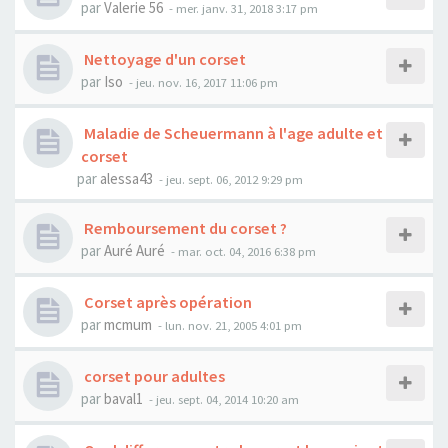
par
Valerie 56
- mer. janv. 31, 2018 3:17 pm
Nettoyage d'un corset
par
Iso
- jeu. nov. 16, 2017 11:06 pm
Maladie de Scheuermann à l'age adulte et
corset
par
alessa43
- jeu. sept. 06, 2012 9:29 pm
Remboursement du corset ?
par
Auré Auré
- mar. oct. 04, 2016 6:38 pm
Corset après opération
par
mcmum
- lun. nov. 21, 2005 4:01 pm
corset pour adultes
par
baval1
- jeu. sept. 04, 2014 10:20 am