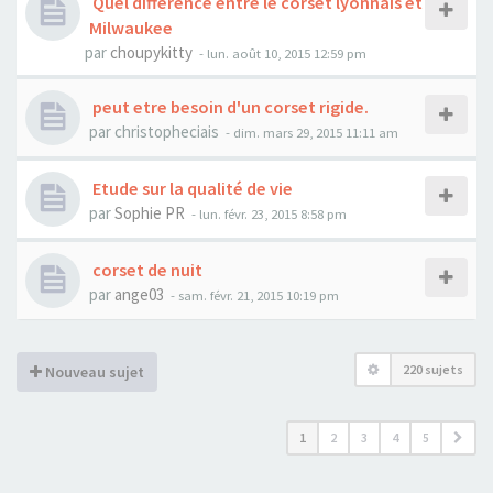
Quel difference entre le corset lyonnais et
Milwaukee
par
choupykitty
- lun. août 10, 2015 12:59 pm
peut etre besoin d'un corset rigide.
par
christopheciais
- dim. mars 29, 2015 11:11 am
Etude sur la qualité de vie
par
Sophie PR
- lun. févr. 23, 2015 8:58 pm
corset de nuit
par
ange03
- sam. févr. 21, 2015 10:19 pm
220 sujets
Nouveau sujet
1
2
3
4
5