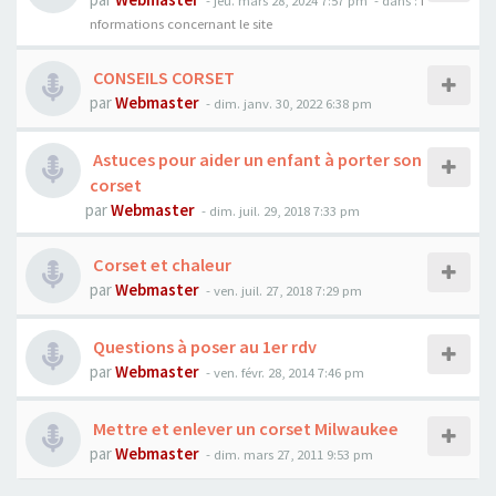
- jeu. mars 28, 2024 7:57 pm
- dans :
I
nformations concernant le site
CONSEILS CORSET
par
Webmaster
- dim. janv. 30, 2022 6:38 pm
Astuces pour aider un enfant à porter son
corset
par
Webmaster
- dim. juil. 29, 2018 7:33 pm
Corset et chaleur
par
Webmaster
- ven. juil. 27, 2018 7:29 pm
Questions à poser au 1er rdv
par
Webmaster
- ven. févr. 28, 2014 7:46 pm
Mettre et enlever un corset Milwaukee
par
Webmaster
- dim. mars 27, 2011 9:53 pm