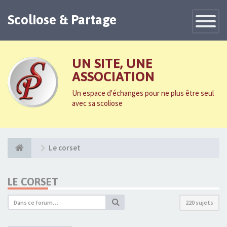
Scoliose & Partage
Toggle
Navigatio
UN SITE, UNE
ASSOCIATION
Un espace d'échanges pour ne plus être seul
avec sa scoliose
Le corset
LE CORSET
220 sujets