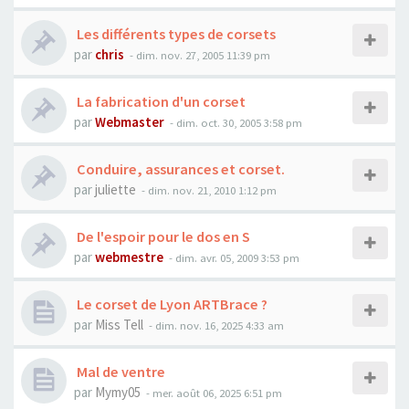
Les différents types de corsets
par
chris
- dim. nov. 27, 2005 11:39 pm
La fabrication d'un corset
par
Webmaster
- dim. oct. 30, 2005 3:58 pm
Conduire, assurances et corset.
par
juliette
- dim. nov. 21, 2010 1:12 pm
De l'espoir pour le dos en S
par
webmestre
- dim. avr. 05, 2009 3:53 pm
Le corset de Lyon ARTBrace ?
par
Miss Tell
- dim. nov. 16, 2025 4:33 am
Mal de ventre
par
Mymy05
- mer. août 06, 2025 6:51 pm