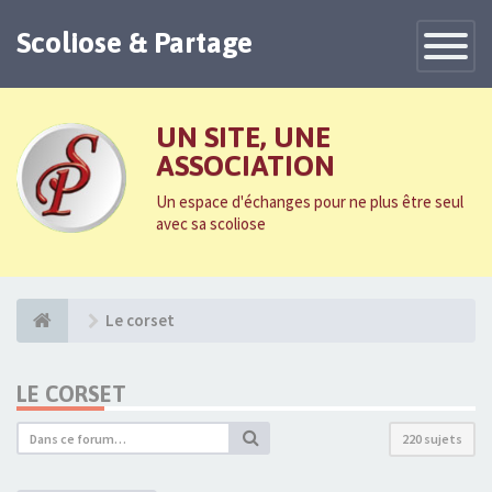
Scoliose & Partage
Toggle
Navigatio
UN SITE, UNE
ASSOCIATION
Un espace d'échanges pour ne plus être seul
avec sa scoliose
Le corset
LE CORSET
220 sujets