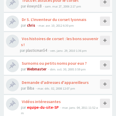
Trucs et astuces pour le corset
par
éowyn18
- sam. mai 27, 2006 2:17 pm
Dr S. L'inventeur du corset lyonnais
par
chris
- mar. avr. 10, 2012 6:30 pm
Vos histoires de corset : les bons souvenir
s !
par
plasticman54
- ven. janv. 29, 2010 1:36 pm
Surnoms ou petits noms pour eux ?
par
Webmaster
- dim. oct. 30, 2005 3:59 pm
Demande d'adresses d'appareilleurs
par
Biba
- mar. déc. 02, 2008 12:07 pm
Vidéos intéressantes
par
equipe-du-site-SP
- mar. janv. 04, 2011 11:52 a
m