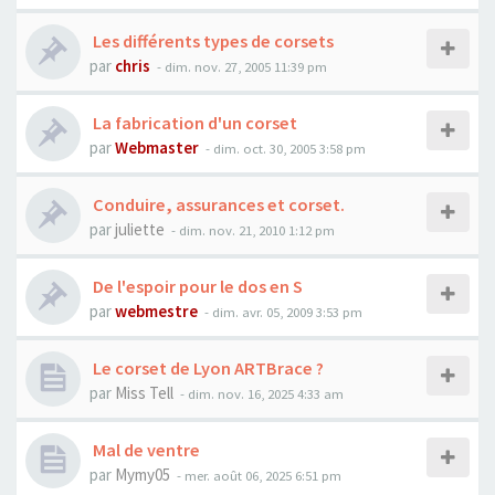
Les différents types de corsets
par
chris
- dim. nov. 27, 2005 11:39 pm
La fabrication d'un corset
par
Webmaster
- dim. oct. 30, 2005 3:58 pm
Conduire, assurances et corset.
par
juliette
- dim. nov. 21, 2010 1:12 pm
De l'espoir pour le dos en S
par
webmestre
- dim. avr. 05, 2009 3:53 pm
Le corset de Lyon ARTBrace ?
par
Miss Tell
- dim. nov. 16, 2025 4:33 am
Mal de ventre
par
Mymy05
- mer. août 06, 2025 6:51 pm