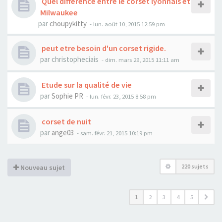
Quel difference entre le corset lyonnais et
Milwaukee
par
choupykitty
- lun. août 10, 2015 12:59 pm
peut etre besoin d'un corset rigide.
par
christopheciais
- dim. mars 29, 2015 11:11 am
Etude sur la qualité de vie
par
Sophie PR
- lun. févr. 23, 2015 8:58 pm
corset de nuit
par
ange03
- sam. févr. 21, 2015 10:19 pm
220 sujets
Nouveau sujet
1
2
3
4
5