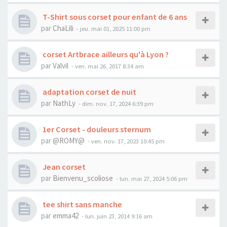
T-Shirt sous corset pour enfant de 6 ans
par
ChaLili
- jeu. mai 01, 2025 11:00 pm
corset Artbrace ailleurs qu'à Lyon ?
par
Valvil
- ven. mai 26, 2017 8:34 am
adaptation corset de nuit
par
NathLy
- dim. nov. 17, 2024 6:39 pm
1er Corset - douleurs sternum
par
@ROMY@
- ven. nov. 17, 2023 10:45 pm
Jean corset
par
Bienvenu_scoliose
- lun. mai 27, 2024 5:06 pm
tee shirt sans manche
par
emma42
- lun. juin 23, 2014 9:16 am