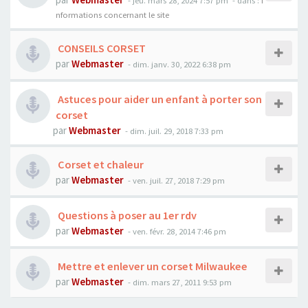
- jeu. mars 28, 2024 7:57 pm
- dans :
I
nformations concernant le site
CONSEILS CORSET
par
Webmaster
- dim. janv. 30, 2022 6:38 pm
Astuces pour aider un enfant à porter son
corset
par
Webmaster
- dim. juil. 29, 2018 7:33 pm
Corset et chaleur
par
Webmaster
- ven. juil. 27, 2018 7:29 pm
Questions à poser au 1er rdv
par
Webmaster
- ven. févr. 28, 2014 7:46 pm
Mettre et enlever un corset Milwaukee
par
Webmaster
- dim. mars 27, 2011 9:53 pm