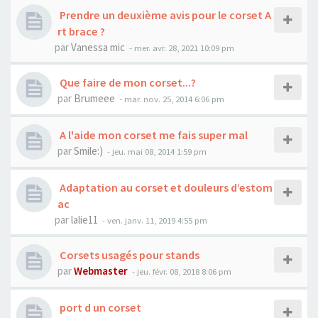
Prendre un deuxième avis pour le corset A
rt brace ?
par
Vanessa mic
- mer. avr. 28, 2021 10:09 pm
Que faire de mon corset...?
par
Brumeee
- mar. nov. 25, 2014 6:06 pm
A l'aide mon corset me fais super mal
par
Smile:)
- jeu. mai 08, 2014 1:59 pm
Adaptation au corset et douleurs d’estom
ac
par
lalie11
- ven. janv. 11, 2019 4:55 pm
Corsets usagés pour stands
par
Webmaster
- jeu. févr. 08, 2018 8:06 pm
port d un corset