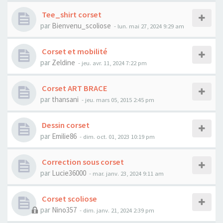
Tee_shirt corset
par
Bienvenu_scoliose
- lun. mai 27, 2024 9:29 am
Corset et mobilité
par
Zeldine
- jeu. avr. 11, 2024 7:22 pm
Corset ART BRACE
par
thansani
- jeu. mars 05, 2015 2:45 pm
Dessin corset
par
Emilie86
- dim. oct. 01, 2023 10:19 pm
Correction sous corset
par
Lucie36000
- mar. janv. 23, 2024 9:11 am
Corset scoliose
par
Nino357
- dim. janv. 21, 2024 2:39 pm