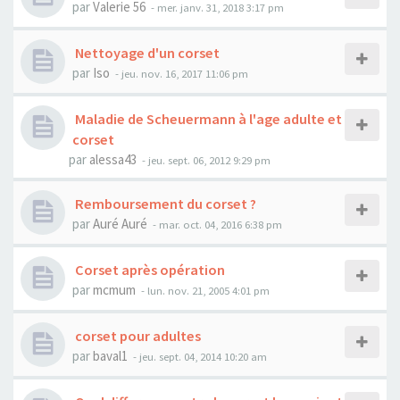
par
Valerie 56
- mer. janv. 31, 2018 3:17 pm
Nettoyage d'un corset
par
Iso
- jeu. nov. 16, 2017 11:06 pm
Maladie de Scheuermann à l'age adulte et
corset
par
alessa43
- jeu. sept. 06, 2012 9:29 pm
Remboursement du corset ?
par
Auré Auré
- mar. oct. 04, 2016 6:38 pm
Corset après opération
par
mcmum
- lun. nov. 21, 2005 4:01 pm
corset pour adultes
par
baval1
- jeu. sept. 04, 2014 10:20 am