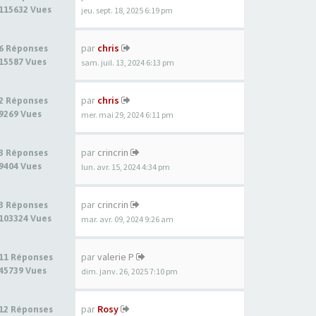
115632 Vues
jeu. sept. 18, 2025 6:19 pm
par
chris
6 Réponses
15587 Vues
sam. juil. 13, 2024 6:13 pm
par
chris
2 Réponses
9269 Vues
mer. mai 29, 2024 6:11 pm
par
crincrin
3 Réponses
9404 Vues
lun. avr. 15, 2024 4:34 pm
par
crincrin
3 Réponses
103324 Vues
mar. avr. 09, 2024 9:26 am
par
valerie P
11 Réponses
45739 Vues
dim. janv. 26, 2025 7:10 pm
par
Rosy
12 Réponses