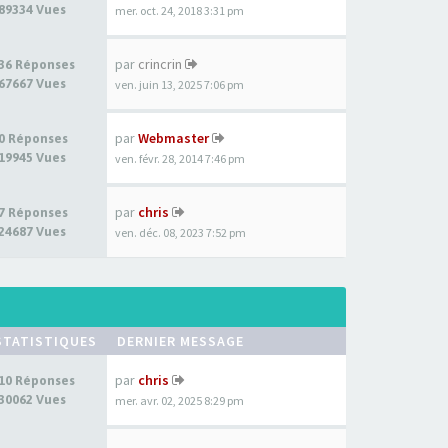
89334 Vues
mer. oct. 24, 2018 3:31 pm
par
crincrin
36 Réponses
67667 Vues
ven. juin 13, 2025 7:06 pm
par
Webmaster
0 Réponses
19945 Vues
ven. févr. 28, 2014 7:46 pm
par
chris
7 Réponses
24687 Vues
ven. déc. 08, 2023 7:52 pm
STATISTIQUES
DERNIER MESSAGE
par
chris
10 Réponses
30062 Vues
mer. avr. 02, 2025 8:29 pm