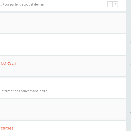
 :
Pour parler de tout et de rien
1
2
 CORSET
:
Informations concernant le site
 corset