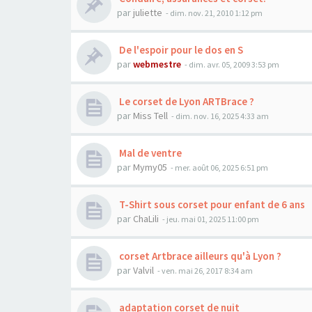
par
juliette
- dim. nov. 21, 2010 1:12 pm
De l'espoir pour le dos en S
par
webmestre
- dim. avr. 05, 2009 3:53 pm
Le corset de Lyon ARTBrace ?
par
Miss Tell
- dim. nov. 16, 2025 4:33 am
Mal de ventre
par
Mymy05
- mer. août 06, 2025 6:51 pm
T-Shirt sous corset pour enfant de 6 ans
par
ChaLili
- jeu. mai 01, 2025 11:00 pm
corset Artbrace ailleurs qu'à Lyon ?
par
Valvil
- ven. mai 26, 2017 8:34 am
adaptation corset de nuit