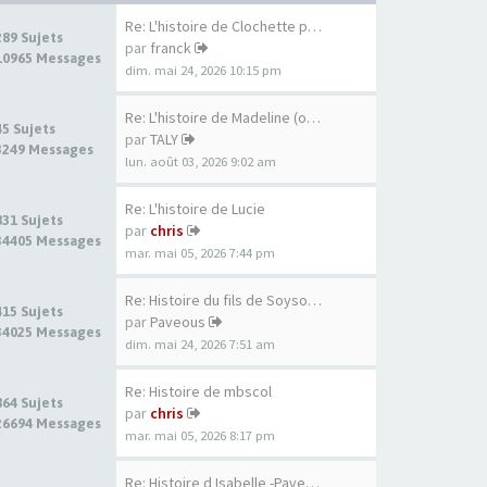
Re: L'histoire de Clochette p…
289 Sujets
par
franck
10965 Messages
dim. mai 24, 2026 10:15 pm
Re: L'histoire de Madeline (o…
45 Sujets
par
TALY
3249 Messages
lun. août 03, 2026 9:02 am
Re: L'histoire de Lucie
831 Sujets
par
chris
34405 Messages
mar. mai 05, 2026 7:44 pm
Re: Histoire du fils de Soyso…
415 Sujets
par
Paveous
34025 Messages
dim. mai 24, 2026 7:51 am
Re: Histoire de mbscol
864 Sujets
par
chris
26694 Messages
mar. mai 05, 2026 8:17 pm
Re: Histoire d Isabelle -Pave…