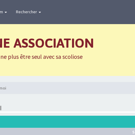
um
Rechercher
NE ASSOCIATION
e plus être seul avec sa scoliose
 moi
I
S