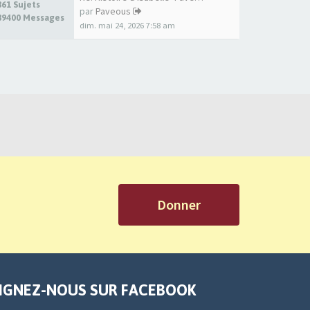
861 Sujets
par
Paveous
89400 Messages
dim. mai 24, 2026 7:58 am
Donner
IGNEZ-NOUS SUR FACEBOOK