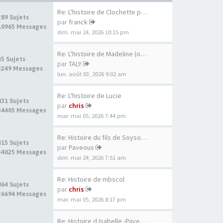
Re: L'histoire de Clochette p…
289 Sujets
par
franck
10965 Messages
dim. mai 24, 2026 10:15 pm
Re: L'histoire de Madeline (o…
45 Sujets
par
TALY
3249 Messages
lun. août 03, 2026 9:02 am
Re: L'histoire de Lucie
831 Sujets
par
chris
34405 Messages
mar. mai 05, 2026 7:44 pm
Re: Histoire du fils de Soyso…
415 Sujets
par
Paveous
34025 Messages
dim. mai 24, 2026 7:51 am
Re: Histoire de mbscol
864 Sujets
par
chris
26694 Messages
mar. mai 05, 2026 8:17 pm
Re: Histoire d Isabelle -Pave…