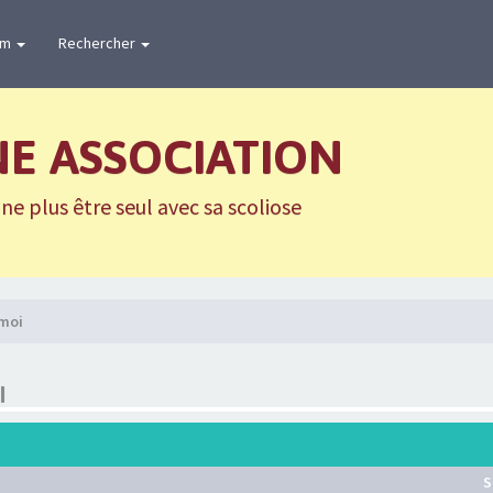
um
Rechercher
NE ASSOCIATION
e plus être seul avec sa scoliose
 moi
I
S