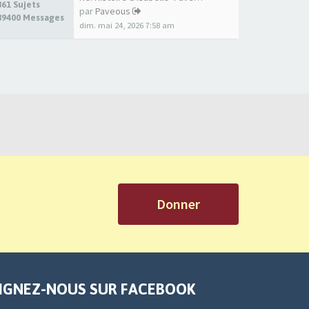
861 Sujets
par
Paveous
89400 Messages
dim. mai 24, 2026 7:58 am
Donner
IGNEZ-NOUS SUR FACEBOOK