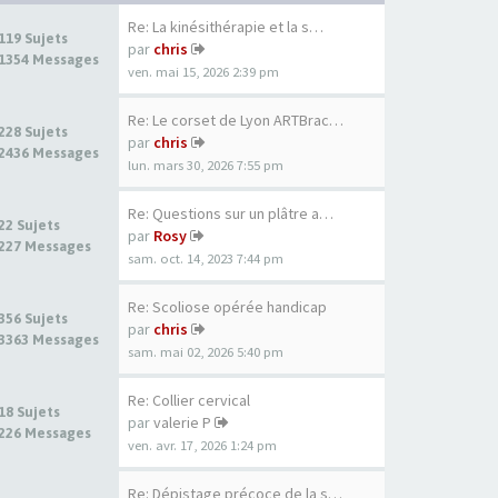
Re: La kinésithérapie et la s…
119 Sujets
par
chris
1354 Messages
ven. mai 15, 2026 2:39 pm
Re: Le corset de Lyon ARTBrac…
228 Sujets
par
chris
2436 Messages
lun. mars 30, 2026 7:55 pm
Re: Questions sur un plâtre a…
22 Sujets
par
Rosy
227 Messages
sam. oct. 14, 2023 7:44 pm
Re: Scoliose opérée handicap
356 Sujets
par
chris
3363 Messages
sam. mai 02, 2026 5:40 pm
Re: Collier cervical
18 Sujets
par
valerie P
226 Messages
ven. avr. 17, 2026 1:24 pm
Re: Dépistage précoce de la s…