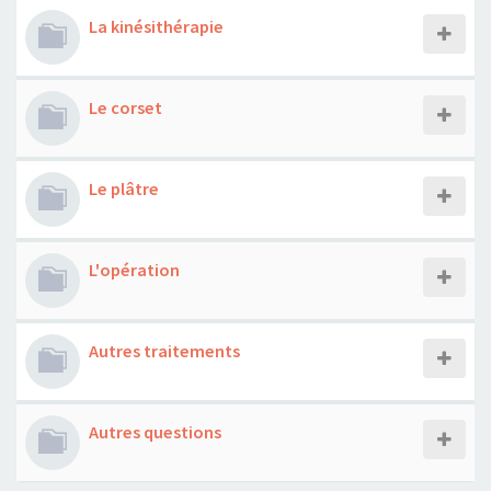
La kinésithérapie
Le corset
Le plâtre
L'opération
Autres traitements
Autres questions