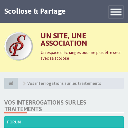
Scoliose & Partage
Toggle
Navigatio
UN SITE, UNE
ASSOCIATION
Un espace d'échanges pour ne plus être seul
avec sa scoliose
Vos interrogations sur les traitements
VOS INTERROGATIONS SUR LES
TRAITEMENTS
FORUM