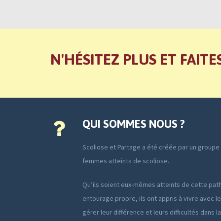
N'HÉSITEZ PLUS ET FAITE
QUI SOMMES NOUS ?
Scoliose et Partage a été créée par un group
femmes atteints de scoliose.
Qu’ils soient eux-mêmes atteints de cette path
entourage propre, ils ont appris à vivre avec le
gérer leur différence et leurs difficultés dans l