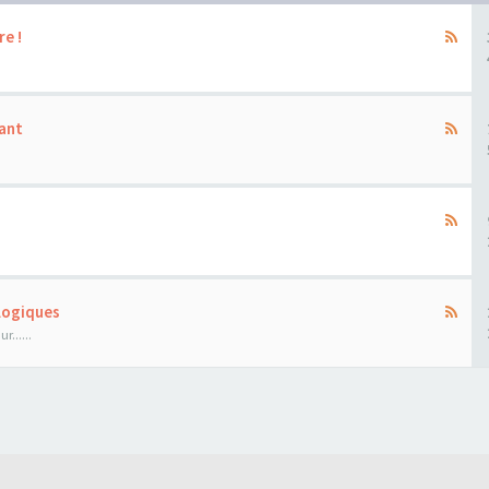
re !
ant
ologiques
......