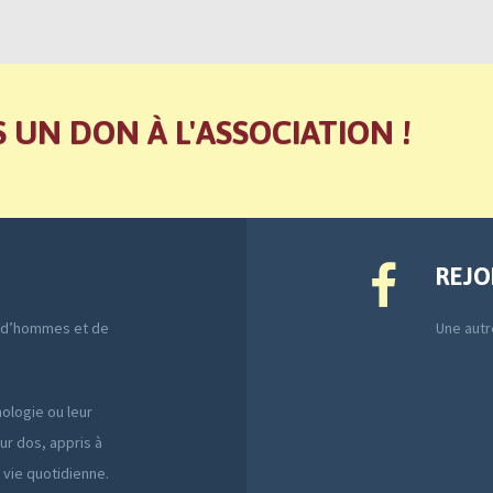
S UN DON À L'ASSOCIATION !
REJO
e d’hommes et de
Une autre
ologie ou leur
ur dos, appris à
a vie quotidienne.