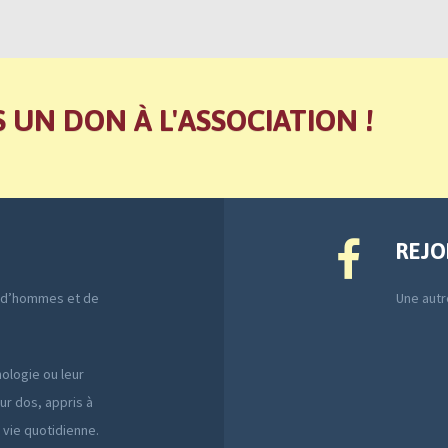
S UN DON À L'ASSOCIATION !
REJO
e d’hommes et de
Une autre
ologie ou leur
ur dos, appris à
a vie quotidienne.