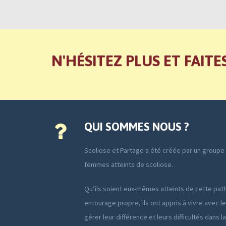
N'HÉSITEZ PLUS ET FAITE
QUI SOMMES NOUS ?
Scoliose et Partage a été créée par un group
femmes atteints de scoliose.
Qu’ils soient eux-mêmes atteints de cette path
entourage propre, ils ont appris à vivre avec le
gérer leur différence et leurs difficultés dans l