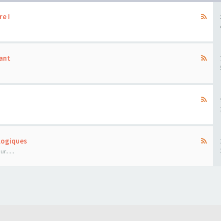
re !
ant
ologiques
......