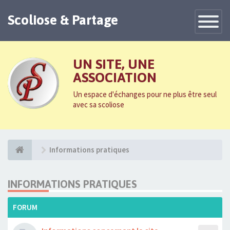
Scoliose & Partage
Toggle
Navigatio
UN SITE, UNE
ASSOCIATION
Un espace d'échanges pour ne plus être seul
avec sa scoliose
Informations pratiques
INFORMATIONS PRATIQUES
FORUM