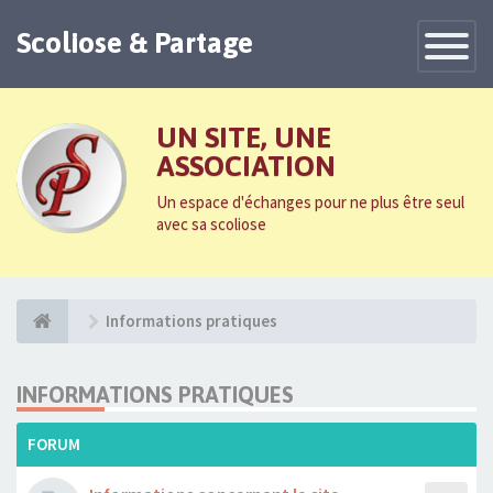
Scoliose & Partage
Toggle
Navigatio
UN SITE, UNE
ASSOCIATION
Un espace d'échanges pour ne plus être seul
avec sa scoliose
Informations pratiques
INFORMATIONS PRATIQUES
FORUM