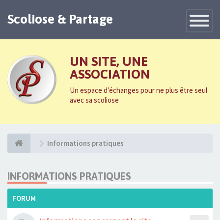
Scoliose & Partage
Toggle
Navigatio
UN SITE, UNE
ASSOCIATION
Un espace d'échanges pour ne plus être seul
avec sa scoliose
Informations pratiques
INFORMATIONS PRATIQUES
FORUM