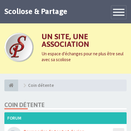
Scoliose & Partage
Toggle
Navigatio
UN SITE, UNE
ASSOCIATION
Un espace d'échanges pour ne plus être seul
avec sa scoliose
Coin détente
COIN DÉTENTE
FORUM