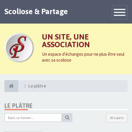
Scoliose & Partage
Toggle
Navigatio
UN SITE, UNE
ASSOCIATION
Un espace d'échanges pour ne plus être seul
avec sa scoliose
Le plâtre
LE PLÂTRE
20 sujets