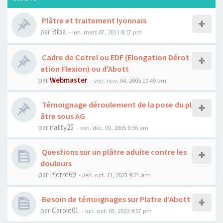
Plâtre et traitement lyonnais
par
Biba
- lun. mars 07, 2011 8:17 pm
Cadre de Cotrel ou EDF (Elongation Dérot
ation Flexion) ou d'Abott
par
Webmaster
- ven. nov. 04, 2005 10:49 am
Témoignage déroulement de la pose du pl
âtre sous AG
par
natty25
- ven. déc. 09, 2005 9:36 am
Questions sur un plâtre adulte contre les
douleurs
par
Pierre69
- ven. oct. 13, 2023 9:21 am
Besoin de témoignages sur Platre d’Abott
par
Carole01
- lun. oct. 03, 2022 9:57 pm