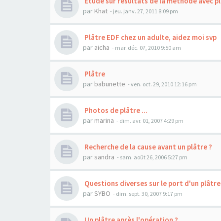
Etude sur résultats de la méthode avec pl
par
Khat
- jeu. janv. 27, 2011 8:09 pm
Plâtre EDF chez un adulte, aidez moi svp
par
aicha
- mar. déc. 07, 2010 9:50 am
Plâtre
par
babunette
- ven. oct. 29, 2010 12:16 pm
Photos de plâtre ...
par
marina
- dim. avr. 01, 2007 4:29 pm
Recherche de la cause avant un plâtre ?
par
sandra
- sam. août 26, 2006 5:27 pm
Questions diverses sur le port d'un plâtr
par
SYBO
- dim. sept. 30, 2007 9:17 pm
Un plâtre après l'opération ?