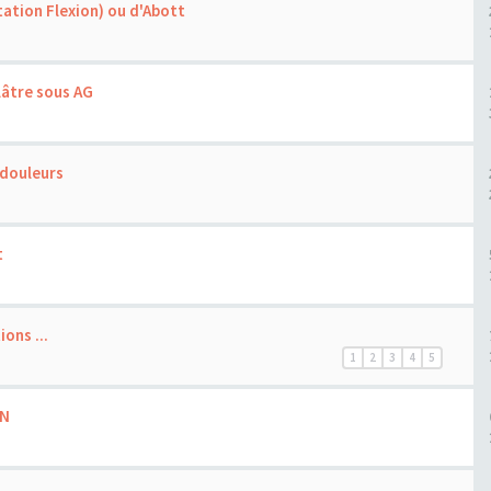
ation Flexion) ou d'Abott
âtre sous AG
 douleurs
t
ons ...
1
2
3
4
5
IN