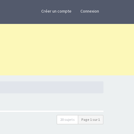
×
Créer un compte
Connexion
20 sujets
Page
1
sur
1