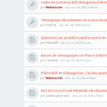
Cadre de Cotrel ou EDF (Elongation Dérot
par
Webmaster
- ven. nov. 04, 2005 10:49 am
Témoignage déroulement de la pose du pl
par
natty25
- ven. déc. 09, 2005 9:36 am
Questions sur un plâtre adulte contre les
par
Pierre69
- ven. oct. 13, 2023 9:21 am
Besoin de témoignages sur Platre d’Abot
par
Carole01
- lun. oct. 03, 2022 9:57 pm
Plâtre EDF et d'élongation : j'ai des questi
par
Webmaster
- dim. oct. 30, 2005 4:09 pm
DES ASTUCES POUR PRENDRE UN VRAI BA
par
sandra pour lana
- sam. juil. 19, 2014 5:59 pm