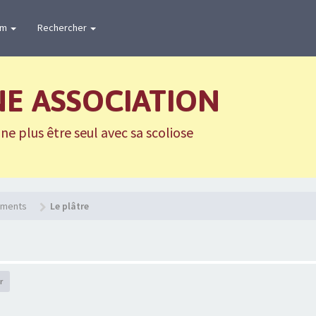
um
Rechercher
NE ASSOCIATION
e plus être seul avec sa scoliose
tements
Le plâtre
r