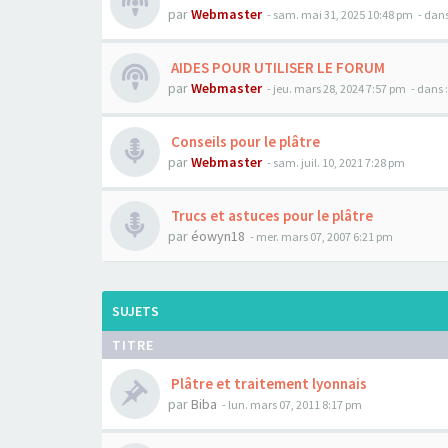
par
Webmaster
- sam. mai 31, 2025 10:48 pm
- dans
AIDES POUR UTILISER LE FORUM
par
Webmaster
- jeu. mars 28, 2024 7:57 pm
- dans 
Conseils pour le plâtre
par
Webmaster
- sam. juil. 10, 2021 7:28 pm
Trucs et astuces pour le plâtre
par
éowyn18
- mer. mars 07, 2007 6:21 pm
SUJETS
TITRE
Plâtre et traitement lyonnais
par
Biba
- lun. mars 07, 2011 8:17 pm