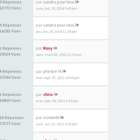
par
sandra pour lana
0 Réponses
12771 Vues
sam. juil. 19, 2014 5:45 pm
par
sandra pour lana
4 Réponses
16282 Vues
jeu. avr. 24, 2014 11:38 pm
par
Rosy
5 Réponses
20524 Vues
sam. mars 03, 2012 11:15 am
par
phedre74
4 Réponses
17246 Vues
mer. sept. 07, 2011 10:30 pm
par
chris
1 Réponses
14830 Vues
mar. sept. 06, 2011 3:39 pm
par
vivii8649
10 Réponses
27577 Vues
sam. avr. 23, 2011 5:25 pm