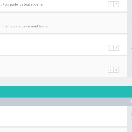
 :
Pour parler de tout et de rien
1
2
:
Informations concernant le site
1
2
1
2