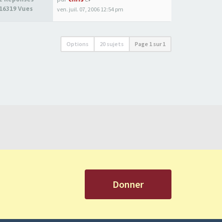
16319 Vues
ven. juil. 07, 2006 12:54 pm
Options
20 sujets
Page
1
sur
1
Donner