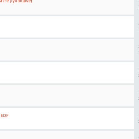
âtre (lyonnaise)
e EDF