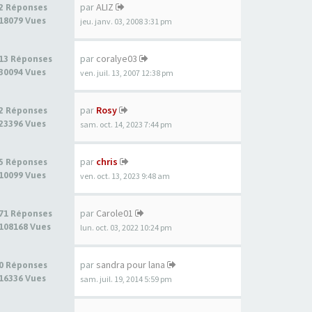
par
ALIZ
2 Réponses
18079 Vues
jeu. janv. 03, 2008 3:31 pm
par
coralye03
13 Réponses
30094 Vues
ven. juil. 13, 2007 12:38 pm
par
Rosy
2 Réponses
23396 Vues
sam. oct. 14, 2023 7:44 pm
par
chris
5 Réponses
10099 Vues
ven. oct. 13, 2023 9:48 am
par
Carole01
71 Réponses
108168 Vues
lun. oct. 03, 2022 10:24 pm
par
sandra pour lana
0 Réponses
16336 Vues
sam. juil. 19, 2014 5:59 pm