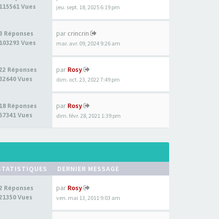
115561 Vues
jeu. sept. 18, 2025 6:19 pm
par
crincrin
3 Réponses
103293 Vues
mar. avr. 09, 2024 9:26 am
par
Rosy
22 Réponses
32640 Vues
dim. oct. 23, 2022 7:49 pm
par
Rosy
18 Réponses
57341 Vues
dim. févr. 28, 2021 1:39 pm
STATISTIQUES
DERNIER MESSAGE
par
Rosy
2 Réponses
21350 Vues
ven. mai 13, 2011 9:03 am