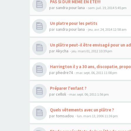
PAS SI DUR MEME EN ETE!!!
par
sandra pour lana
- sam. juil. 19, 2014 5:45 pm
Un platre pour les petits
par
sandra pour lana
- jeu. avr. 24, 2014 12:58 am
Un plâtre peut-il être envisagé pour un ad
par
Akycha
- jeu. mars 01, 2012 10:39 pm
Harrington il y a 30 ans, discopatie, propo
par
phedre74
- mar. sept. 06, 2011 11:08 pm
Préparer l'enfant ?
par
celloli
- mar. sept. 06, 2011 1:56 pm
Quels vêtements avec un plâtre ?
par
tomsadou
- lun. mars 13, 2006 11:36 pm