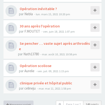
Opération inévitable ?
par
Nebla
- lun. mars 15, 2021 10:20 pm
30 ans après l'opération
par
F.MOUTET
- ven. juin 18, 2021 1:07 pm
Se pencher … vaste sujet après arthrodès
e
par
Nath13780
- mar. août 10, 2021 10:58 pm
Opération scoliose
par
Aurelie
- ven. juil. 09, 2021 1:15 pm
clinique privée et hôpital public
par
celineju
- mar. mai 11, 2021 1:58 pm
Page
1
sur
7
348 sujets
Nouveau sujet