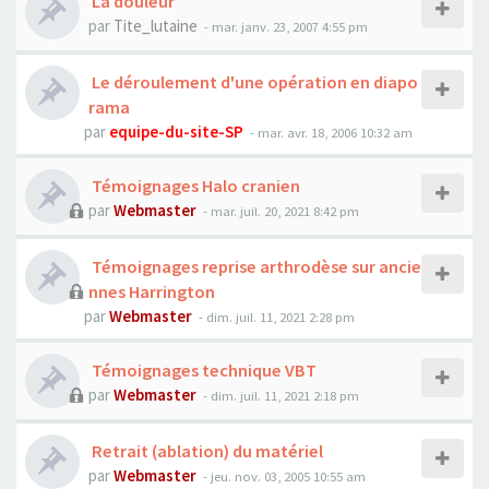
La douleur
par
Tite_lutaine
- mar. janv. 23, 2007 4:55 pm
Le déroulement d'une opération en diapo
rama
par
equipe-du-site-SP
- mar. avr. 18, 2006 10:32 am
Témoignages Halo cranien
par
Webmaster
- mar. juil. 20, 2021 8:42 pm
Témoignages reprise arthrodèse sur ancie
nnes Harrington
par
Webmaster
- dim. juil. 11, 2021 2:28 pm
Témoignages technique VBT
par
Webmaster
- dim. juil. 11, 2021 2:18 pm
Retrait (ablation) du matériel
par
Webmaster
- jeu. nov. 03, 2005 10:55 am