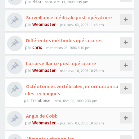
par
Biba
- sam. oct. 11, 2008 8:49 pm
Surveillance médicale post-opératoire
par
Webmaster
- jeu. nov. 03, 2005 11:45 am
Différentes méthodes opératoires
par
chris
- mer. mars 08, 2006 8:10 pm
La surveillance post-opératoire
par
Webmaster
- mar. avr. 18, 2006 10:28 am
Ostéotomies vertébrales, information su
r les techniques
par
framboise
- dim. févr. 08, 2009 2:33 pm
Angle de Cobb
par
Webmaster
- jeu. nov. 03, 2005 10:58 am
Aliments riches en fer