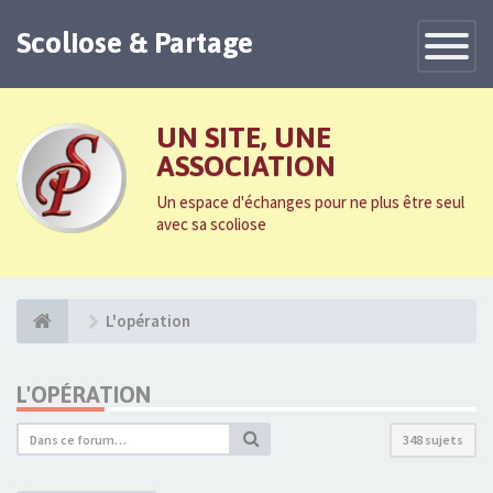
Scoliose & Partage
Toggle
Navigatio
UN SITE, UNE
ASSOCIATION
Un espace d'échanges pour ne plus être seul
avec sa scoliose
L'opération
L'OPÉRATION
348 sujets