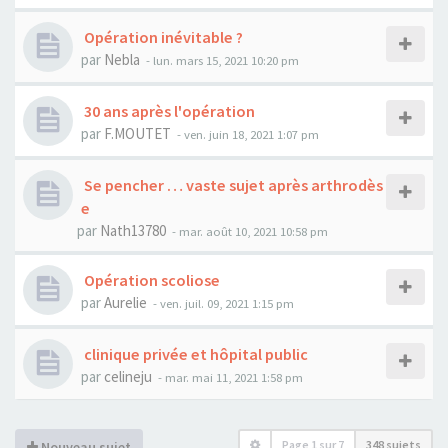
Opération inévitable ?
par
Nebla
- lun. mars 15, 2021 10:20 pm
30 ans après l'opération
par
F.MOUTET
- ven. juin 18, 2021 1:07 pm
Se pencher … vaste sujet après arthrodès
e
par
Nath13780
- mar. août 10, 2021 10:58 pm
Opération scoliose
par
Aurelie
- ven. juil. 09, 2021 1:15 pm
clinique privée et hôpital public
par
celineju
- mar. mai 11, 2021 1:58 pm
Page
1
sur
7
348 sujets
Nouveau sujet