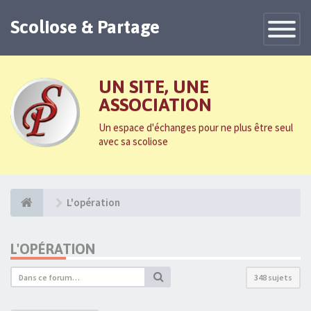
Scoliose & Partage
Toggle
Navigatio
UN SITE, UNE
ASSOCIATION
Un espace d'échanges pour ne plus être seul
avec sa scoliose
L'opération
L'OPÉRATION
348 sujets