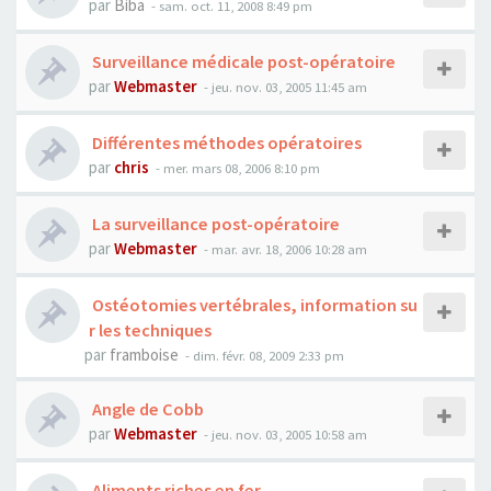
par
Biba
- sam. oct. 11, 2008 8:49 pm
Surveillance médicale post-opératoire
par
Webmaster
- jeu. nov. 03, 2005 11:45 am
Différentes méthodes opératoires
par
chris
- mer. mars 08, 2006 8:10 pm
La surveillance post-opératoire
par
Webmaster
- mar. avr. 18, 2006 10:28 am
Ostéotomies vertébrales, information su
r les techniques
par
framboise
- dim. févr. 08, 2009 2:33 pm
Angle de Cobb
par
Webmaster
- jeu. nov. 03, 2005 10:58 am
Aliments riches en fer