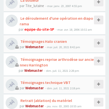
La douleur
par
Tite_lutaine
- mar. janv. 23, 2007 4:55 pm
Le déroulement d'une opération en diapo
rama
par
equipe-du-site-SP
- mar. avr. 18, 2006 10:32 am
Témoignages Halo cranien
par
Webmaster
- mar. juil. 20, 2021 8:42 pm
Témoignages reprise arthrodèse sur ancie
nnes Harrington
par
Webmaster
- dim. juil. 11, 2021 2:28 pm
Témoignages technique VBT
par
Webmaster
- dim. juil. 11, 2021 2:18 pm
Retrait (ablation) du matériel
par
Webmaster
- jeu. nov. 03, 2005 10:55 am