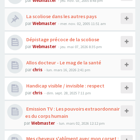
par
Webmaster
- jeu. nov. 03, 2005 8:48 pm
La scoliose dans les autres pays
par
Webmaster
- mer. nov. 02, 2005 11:51 am
Dépistage précoce de la scoliose
par
Webmaster
- jeu. mai 07, 2026 8:35 pm
Allos docteur - Le mag de la santé
par
chris
- lun. mars 16, 2026 2:41 pm
Handicap visible / invisible : respect
par
chris
- dim. sept. 28, 2025 7:11 pm
Emission TV : Les pouvoirs extraordonnair
es du corps humain
par
Webmaster
- lun. mars 02, 2026 12:12 pm
Mes cheveux s'abîment avec mon corset :