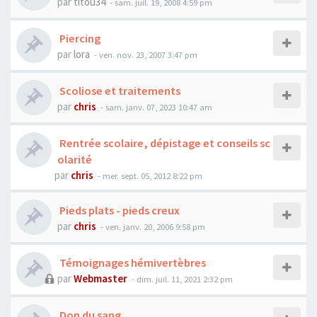
par
titou34
- sam. juil. 19, 2008 4:59 pm
Piercing
par
lora
- ven. nov. 23, 2007 3:47 pm
Scoliose et traitements
par
chris
- sam. janv. 07, 2023 10:47 am
Rentrée scolaire, dépistage et conseils sc
olarité
par
chris
- mer. sept. 05, 2012 8:22 pm
Pieds plats - pieds creux
par
chris
- ven. janv. 20, 2006 9:58 pm
Témoignages hémivertèbres
par
Webmaster
- dim. juil. 11, 2021 2:32 pm
Don du sang