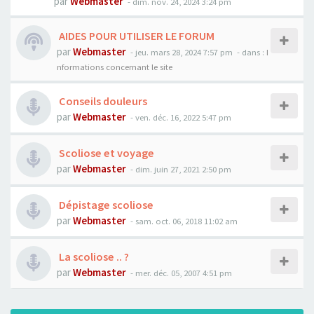
par
Webmaster
- dim. nov. 24, 2024 3:24 pm
AIDES POUR UTILISER LE FORUM
par
Webmaster
- jeu. mars 28, 2024 7:57 pm
- dans :
I
nformations concernant le site
Conseils douleurs
par
Webmaster
- ven. déc. 16, 2022 5:47 pm
Scoliose et voyage
par
Webmaster
- dim. juin 27, 2021 2:50 pm
Dépistage scoliose
par
Webmaster
- sam. oct. 06, 2018 11:02 am
La scoliose .. ?
par
Webmaster
- mer. déc. 05, 2007 4:51 pm