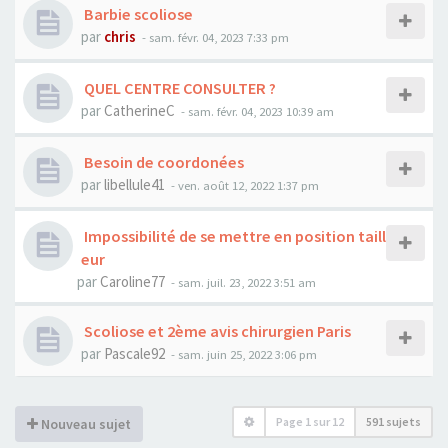
Barbie scoliose
par
chris
- sam. févr. 04, 2023 7:33 pm
QUEL CENTRE CONSULTER ?
par
CatherineC
- sam. févr. 04, 2023 10:39 am
Besoin de coordonées
par
libellule41
- ven. août 12, 2022 1:37 pm
Impossibilité de se mettre en position taill
eur
par
Caroline77
- sam. juil. 23, 2022 3:51 am
Scoliose et 2ème avis chirurgien Paris
par
Pascale92
- sam. juin 25, 2022 3:06 pm
Page
1
sur
12
591 sujets
Nouveau sujet