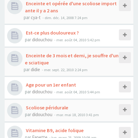
Enceinte et opérée d'une scoliose import
ante il y a 2 ans
par
cya-t
- dim. déc. 14, 2008 7:24 pm
Est-ce plus douloureux ?
par
didouchou
- mer. août 04, 2010 5:42 pm
Enceinte de 3 mois et demi, je souffre d'un
e sciatique
par
didie
- mer. sept. 22, 2010 2:24 pm
Age pour un 1er enfant
par
didouchou
- mer. août 04, 2010 5:44 pm
Scoliose péridurale
par
didouchou
- mar. mai 18, 2010 3:41 pm
Vitamine B9, acide folique
par
Fanette
- lun. mars 23, 2009 10:09 am