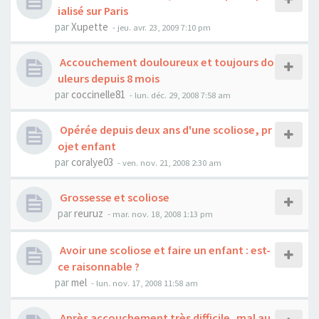
ialisé sur Paris
par
Xupette
- jeu. avr. 23, 2009 7:10 pm
Accouchement douloureux et toujours do
uleurs depuis 8 mois
par
coccinelle81
- lun. déc. 29, 2008 7:58 am
Opérée depuis deux ans d'une scoliose, pr
ojet enfant
par
coralye03
- ven. nov. 21, 2008 2:30 am
Grossesse et scoliose
par
reuruz
- mar. nov. 18, 2008 1:13 pm
Avoir une scoliose et faire un enfant : est-
ce raisonnable ?
par
mel
- lun. nov. 17, 2008 11:58 am
Après accouchement très difficile, mal au