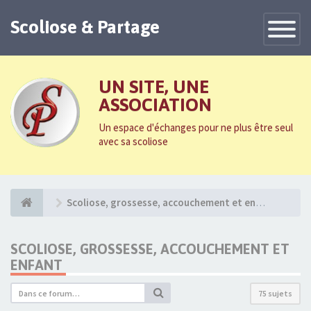
Scoliose & Partage
Toggle
Navigatio
UN SITE, UNE
ASSOCIATION
Un espace d'échanges pour ne plus être seul
avec sa scoliose
Scoliose, grossesse, accouchement et enfant
SCOLIOSE, GROSSESSE, ACCOUCHEMENT ET
ENFANT
75 sujets